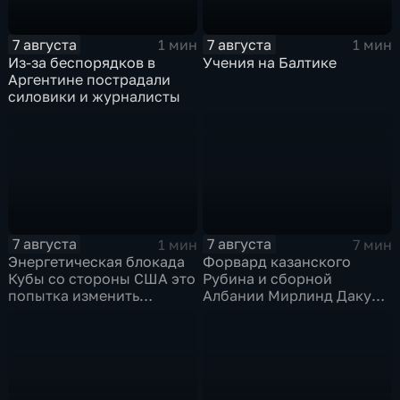
7 августа
7 августа
1 мин
1 мин
Из-за беспорядков в
Учения на Балтике
Аргентине пострадали
силовики и журналисты
7 августа
7 августа
1 мин
7 мин
Энергетическая блокада
Форвард казанского
Кубы со стороны США это
Рубина и сборной
попытка изменить
Албании Мирлинд Даку
Конституцию островного
переше в Спартак за 11
государства
миллионов евро