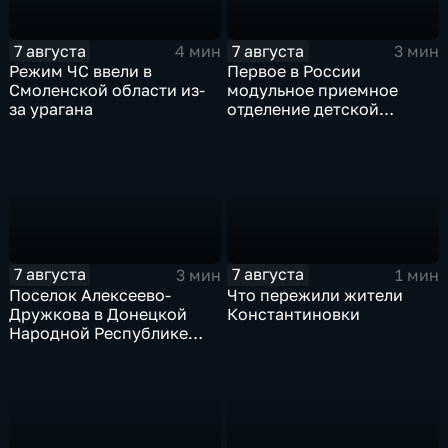
7 августа
7 августа
4 мин
3 мин
Режим ЧС ввели в
Первое в России
Смоленской области из-
модульное приемное
за урагана
отделение детской
больницы открыли в
Белгороде
7 августа
7 августа
3 мин
1 мин
Поселок Алексеево-
Что пережили жители
Дружкова в Донецкой
Константиновки
Народной Республике
под полным огневым
контролем российских
войск