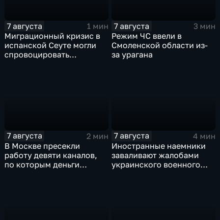
7 августа
7 августа
1 мин
3 мин
Миграционный кризис в
Режим ЧС ввели в
испанской Сеуте могли
Смоленской области из-
спровоцировать
за урагана
спецслужбы Израиля
7 августа
7 августа
2 мин
4 мин
В Москве пресекли
Иностранные наемники
работу девяти каналов,
заваливают жалобами
по которым деньги
украинского военного
выводились за рубеж
омбудсмена
через криптовалюту