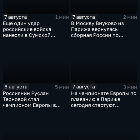
7 августа
7 августа
1 мин
2 мин
Еще один удар
В Москву Внуково из
российские войска
Парижа вернулась
нанесли в Сумской
сборная России по
области
синхронному плаванию
6 августа
7 августа
5 мин
3 мин
Россиянин Руслан
На чемпионате Европы по
Терновой стал
плаванию в Париже
чемпионом Европы в
сегодня стартуют
прыжках в воду с 10-ти
соревнования по хай-
метровой вышки
дайвингу