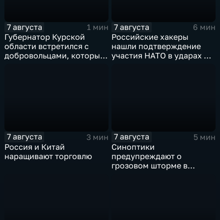
7 августа
7 августа
1 мин
6 мин
Губернатор Курской
Российские хакеры
области встретился с
нашли подтверждение
добровольцами, которые
участия НАТО в ударах по
помогали пострадавшим
России
от вторжения ВСУ
жителям приграничья
7 августа
7 августа
3 мин
5 мин
Россия и Китай
Синоптики
наращивают торговлю
предупреждают о
грозовом шторме в
Центральной России