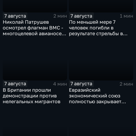
7 августа
7 августа
2 мин
1 мин
Николай Патрушев
По меньшей мере 7
осмотрел флагман ВМС -
человек погибли в
многоцелевой авианосец
результате стрельбы в
"Атлантико" в Рио-де-
одной из школ Таиланда
Жанейро
7 августа
7 августа
4 мин
2 мин
В Британии прошли
Евразийский
демонстрации против
экономический союз
нелегальных мигрантов
полностью закрывает
свои потребности