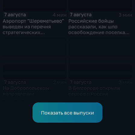
7 августа
7 августа
4 мин
3 мин
Аэропорт "Шереметьево"
Российские бойцы
выведен из перечня
рассказали, как шло
стратегических
освобождение поселка
предприятий
Красноярское на
Добропольском
направлении
спецоперации
7 августа
7 августа
2 мин
3 мин
На Добропольском
В Белгороде открыли
направлении
первое в России
спецоперации
инновационное
российские бойцы
модульное приемное
отразили более 70
отделение детской
Показать все выпуски
контратак ВСУ
больницы