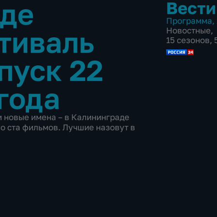
аде
Вести
Программа
,
тиваль
Новостные
,
15 сезонов,
пуск 22
года
 новые имена – в Калининграде
о ста фильмов. Лучшие назовут в