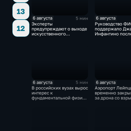
13
6 августа
6 августа
5 мин
Эксперты
Руководство Ф
12
предупреждают о выходе
поддержало Дж
искусственного
Инфантино посл
интеллекта из-под
скандала с про
контроля разработчиков
прав на чемпион
6 августа
6 августа
5 мин
В российских вузах вырос
Аэропорт Лейпц
интерес к
временно закры
фундаментальной физике
за дрона со взр
и авиастроению на фоне
рядом с украин
перехода к новой модели
грузовым самол
образования