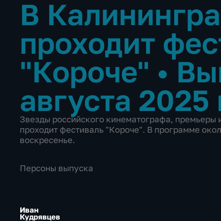
В Калинингр
проходит фес
"Короче"
•
Вы
августа 2025 
Звезды российского кинематографа, премьеры и
проходит фестиваль "Короче". В программе окол
воскресенье.
Персоны выпуска
Иван
Кудрявцев