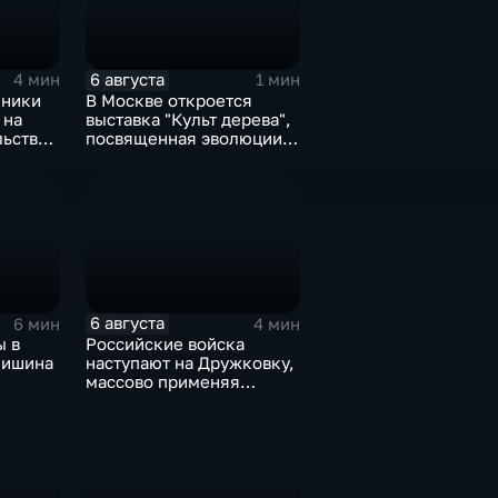
6 августа
4 мин
1 мин
мники
В Москве откроется
 на
выставка "Культ дерева",
льство
посвященная эволюции
художественной
У
обработки древесины
6 августа
6 мин
4 мин
ы в
Российские войска
нишина
наступают на Дружковку,
массово применяя
у о
оптоволоконные дроны