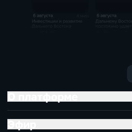
6 августа
6 августа
4 мин
Инвестиции и развитие
Дальнему Восто
Дальнего Востока
постоянно удает
опережают
превышать пока
среднероссийские
привлечения
показатели
инвестицийВ
О платформе
Эфир