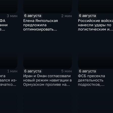
6 августа
6 августа
3 мин
2 мин
ИФА
Елена Ямпольская
Российские войск
анни
предложила
нанесли удары по
е
оптимизировать
логистическим и
дажей
перечень олимпиад для
энергетическим
аты мира
поступления в вузы
объектам ВСУ
6 августа
6 августа
1 мин
5 мин
ига
Иран и Оман согласовали
ФСБ пресекла
вался из-
новый режим навигации в
деятельность
ывчаткой
Ормузском проливе на
подростков,
ским
фоне нехватки
завербованных
етом
боеприпасов у США
украинскими
спецслужбами дл
терактов в России