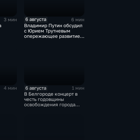
6 августа
3 мин
6 мин
а
Владимир Путин обсудил
с Юрием Трутневым
опережающее развитие
Дальнего Востока
6 августа
4 мин
1 мин
В Белгороде концерт в
честь годовщины
освобождения города
продолжился несмотря
на блэкаут
я