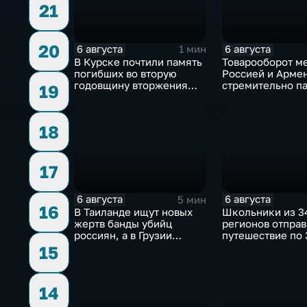
21
20
6 августа
6 августа
1 мин
В Курске почтили память
Товарооборот м
погибших во вторую
Россией и Арме
годовщину вторжения
стремительно па
19
ВСУ
фоне курса Ерев
евроинтеграцию
18
17
6 августа
6 августа
5 мин
16
В Таиланде ищут новых
Школьники из 3
жертв банды убийц
регионов отправ
россиян, а в Грузии
путешествие по
фиксируют провокации
кольцу в рамках
15
против туристов
"Кольцо Открыт
14