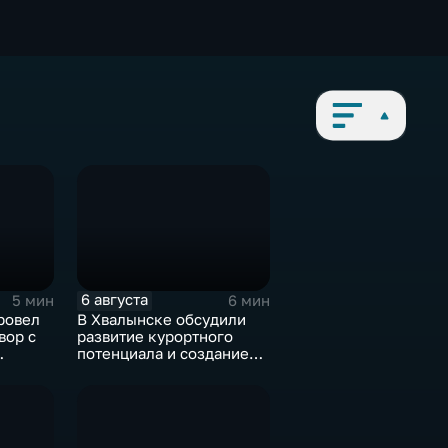
6 августа
5 мин
6 мин
ровел
В Хвалынске обсудили
вор с
развитие курортного
потенциала и создание
медицинского кластера