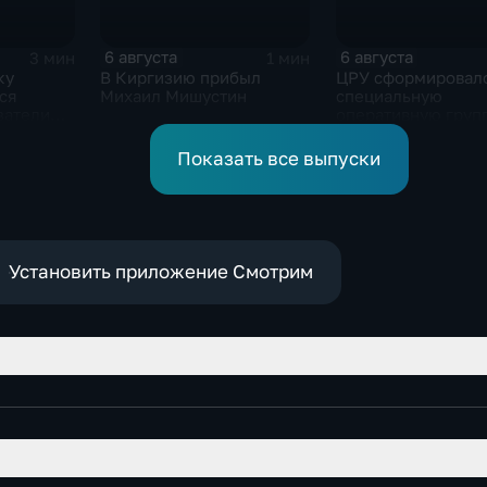
6 августа
6 августа
3 мин
1 мин
ку
В Киргизию прибыл
ЦРУ сформировал
ся
Михаил Мишустин
специальную
затели
оперативную груп
смене власти на К
Показать все выпуски
Установить приложение Смотрим