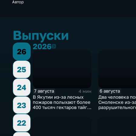
Автор
Выпуски
2026
2026
26
25
24
7 августа
6 августа
4 мин
В Якутии из-за лесных
Два человека по
пожаров полыхают более
Смоленске из-з
23
400 тысяч гектаров тайги,
разрушительног
зафиксировано 77 очагов
урагана, 15 тыся
возгорания
жителей осталис
22
света