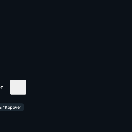
ог
ь "Короче"