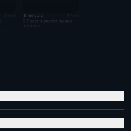
6 августа
1 мин
3 мин
о
В России растет рынок
ипотеки
пу по
убе.