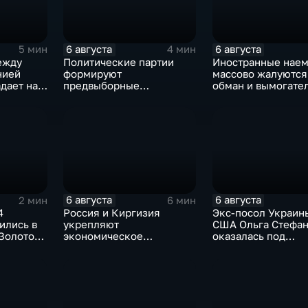
6 августа
6 августа
5 мин
4 мин
ежду
Политические партии
Иностранные нае
нией
формируют
массово жалуются
дает на
предвыборные
обман и вымогате
ана на
программы на фоне роста
со стороны
электоральной
командования ВС
активности
6 августа
6 августа
2 мин
6 мин
4
Россия и Киргизия
Экс-посол Украин
ились в
укрепляют
США Ольга Стефа
 Золотому
экономическое
оказалась под
 проекта
партнерство в рамках
следствием по дел
ия"
Евразийского
коррупции
экономического союза