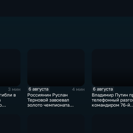
6 августа
6 августа
3 мин
4 мин
гибли в
Россиянин Руслан
Владимир Путин п
а
Терновой завоевал
телефонный разго
о
золото чемпионата
командиром 76-й
ч
Европы в прыжках с 10-
дивизии ВДВ
ь без
метровой вышки
Абдулазизом
Шихабидовым