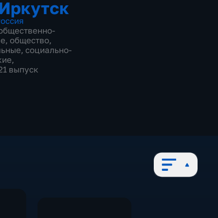
 Иркутск
оссия
общественно-
ие
,
общество
,
льные
,
социально-
кие
,
821 выпуск