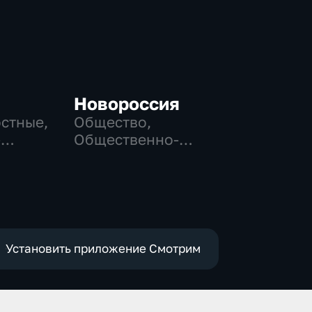
Новороссия
остные,
Общество,
-
Общественно-
,
политические
е
Установить приложение Смотрим