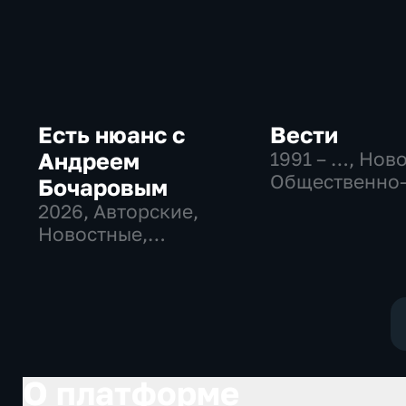
Есть нюанс с
Вести
Андреем
1991 – …
, Нов
Общественно
Бочаровым
политические
2026
, Авторские,
социально-
Новостные,
экономически
общественно-
политические
О платформе