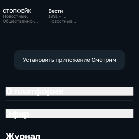
СТОПФЕЙК
Вести
Новостные,
1991 – …
,
Общественно-
Новостные,
политические,
Общественно-
общество
политические,
социально-
экономические
Установить приложение Смотрим
О платформе
Эфир
Журнал