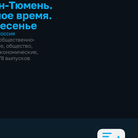
н-Тюмень.
ое время.
есенье
оссия
общественно-
ие
,
общество
,
экономические
,
178 выпусков