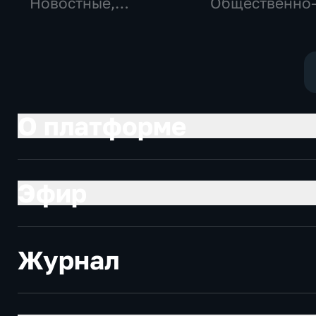
Новостные,
Общественно
Общественно-
политические
политические,
социально-
общество
экономически
О платформе
Эфир
Журнал