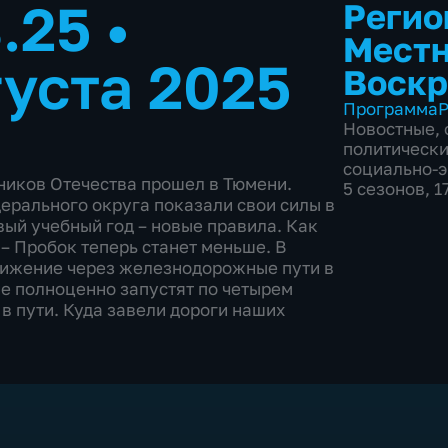
8.25
•
Регио
Местн
густа 2025
Воскр
Программа
Р
Новостные
,
политическ
социально-
ников Отечества прошел в Тюмени.
5 сезонов, 
ерального округа показали свои силы в
вый учебный год – новые правила. Как
– Пробок теперь станет меньше. В
вижение через железнодорожные пути в
е полноценно запустят по четырем
в пути. Куда завели дороги наших