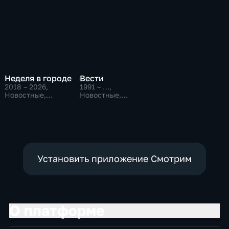
Неделя в городе
Вести
2018 – 2026
,
1991 – …
,
Новостные,
Новостные,
Общественно-
Общественно-
политические,
политические,
общество
социально-
экономические
Установить приложение Смотрим
О платформе