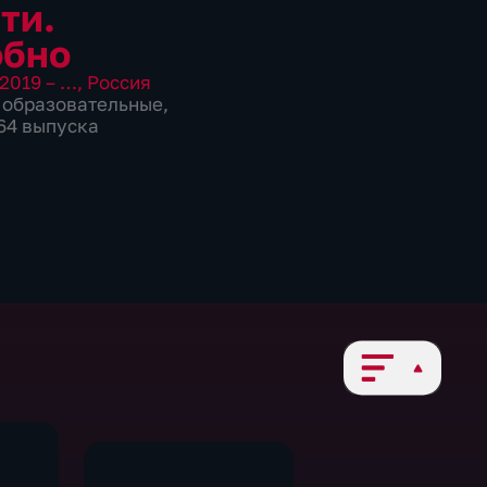
ти.
обно
2019 – …
,
Россия
,
образовательные
,
964 выпуска