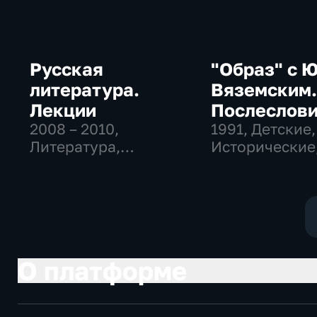
Русская
"Образ" с 
литература.
Вяземским
Лекции
Послеслови
2008 – 2010
,
Петре Вели
1991
, Детские,
Литература,
Исторические
Образовательные
литература
О платформе