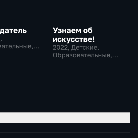
датель
Узнаем об
…
,
искусстве!
ательные,
2022
, Детские,
а
Образовательные,
развлекательные