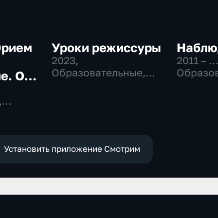
Юрием
Уроки режиссуры
Наблю
.
2023
,
2011 – 
Образовательные,
Образов
е. О
Музыкальные
Культур
ком
,
Установить приложение Смотрим