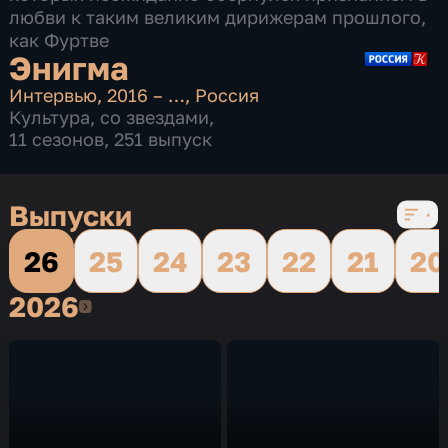
любви к таким великим дирижерам прошлого,
как Фуртве
Энигма
Интервью
,
2016 – …
,
Россия
Культура
,
со звездами
,
11 сезонов, 251 выпуск
Выпуски
26
25
24
23
22
21
20
2026
2026