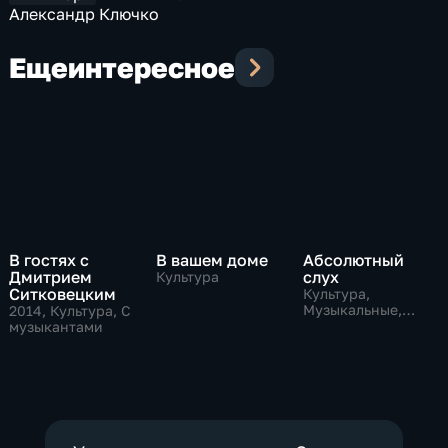
Александр Ключко
Еще
интересное
В гостях с
В вашем доме
Абсолютный
Дмитрием
слух
Культура
Ситковецким
Культура,
Музыкальные,
2014
, Культура, С
образовательные
музыкантами