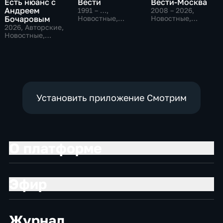
Есть нюанс с
Вести
Вести-Москва
Андреем
1991 – …
,
2008 – 2026
,
Бочаровым
Новостные,
Новостные,
Общественно-
Общественно-
2026
, Авторские,
политические,
политические,
Новостные,
социально-
социально-
общественно-
экономические
экономические
политические
Установить приложение Смотрим
О платформе
Эфир
Журнал