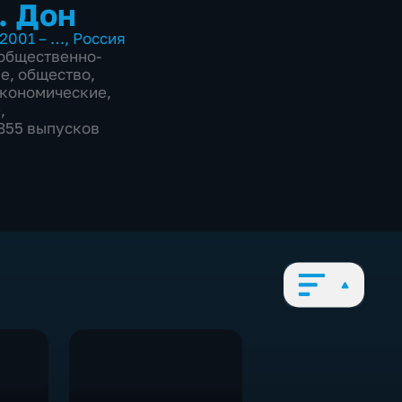
. Дон
2001 – …
,
Россия
общественно-
ие
,
общество
,
экономические
,
е
,
2855 выпусков