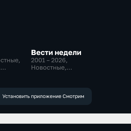
Вести недели
остные,
2001 – 2026
,
-
Новостные,
,
Общественно-
политические
е
Установить приложение Смотрим