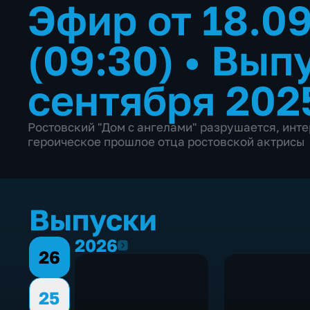
Эфир от 18.0
(09:30)
•
Выпу
сентября 202
Ростовский "Дом с ангелами" разрушается, инте
героическое прошлое отца ростовской актрисы
Выпуски
2026
2026
26
25