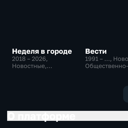
Неделя в городе
Вести
2018 – 2026
,
1991 – …
, Нов
Новостные,
Общественно
Общество,
политические
общественно-
социально-
политические
экономически
О платформе