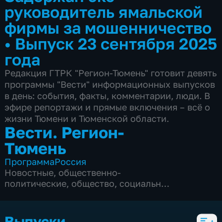
руководитель ямальской
фирмы за мошенничество
•
Выпуск 23 сентября 2025
года
Редакция ГТРК "Регион-Тюмень" готовит девять
программы "Вести" информационных выпусков
в день: события, факты, комментарии, люди. В
эфире репортажи и прямые включения – всё о
жизни Тюмени и Тюменской области.
Вести. Регион-
Тюмень
Программа
Россия
Новостные
,
общественно-
политические
,
общество
,
социально-
экономические
,
5 сезонов, 1862 выпуска
Выпуски