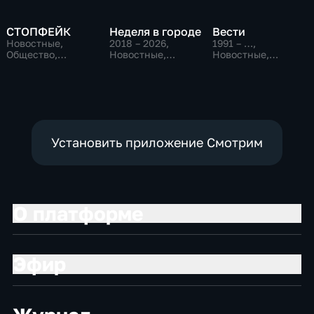
СТОПФЕЙК
Неделя в городе
Вести
Новостные,
2018 – 2026
,
1991 – …
,
Общество,
Новостные,
Новостные,
общественно-
Общество,
Общественно-
политические
общественно-
политические,
политические
социально-
экономические
Установить приложение Смотрим
О платформе
Эфир