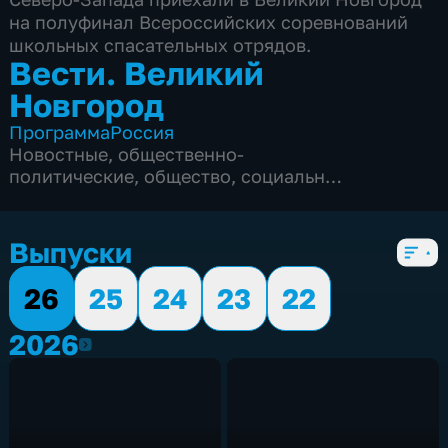
на полуфинал Всероссийских соревнований
школьных спасательных отрядов.
Вести. Великий
Новгород
Программа
Россия
Новостные
,
общественно-
политические
,
общество
,
социально-
экономические
,
5 сезонов, 1679 выпусков
Выпуски
26
25
24
23
22
2026
2026