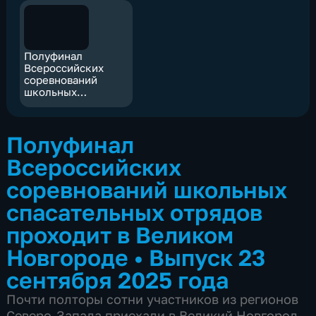
Полуфинал
Всероссийских
соревнований
школьных
спасательных
отрядов проходит в
Великом
Полуфинал
Новгороде
Всероссийских
соревнований школьных
спасательных отрядов
проходит в Великом
Новгороде
•
Выпуск 23
сентября 2025 года
Почти полторы сотни участников из регионов
Северо-Запада приехали в Великий Новгород