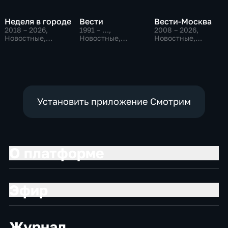
Неделя в городе
Вести
Вести-Москва
2018 – 2026
,
1991 – …
,
2008 – 2026
,
Новостные,
Новостные,
Новостные,
Общество,
Общественно-
Общественно-
общественно-
политические,
политические,
политические
социально-
социально-
экономические
экономические
Установить приложение Смотрим
О платформе
Эфир
Журнал