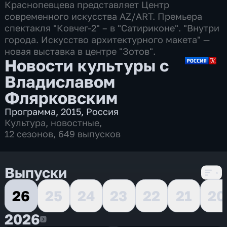
Краснопевцева представляет Центр
современного искусства AZ/ART. Премьера
спектакля "Ковчег-2" – в "Сатириконе". "Внутри
города. Искусство архитектурного макета" —
новая выставка в центре "Зотов".
Новости культуры с
Владиславом
Флярковским
Программа
,
2015
,
Россия
Культура
,
новостные
,
12 сезонов, 649 выпусков
Выпуски
26
25
24
23
22
21
20
2026
2026