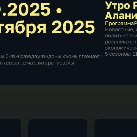
0.2025
•
Утро 
Алан
тября 2025
Программа
Р
Новостные
,
политическ
развлекате
экономичес
5 сезонов, 
æны 5-æм рæвдауæндоны хъомылгæнæг;
он æвзаг æмæ литературæйы