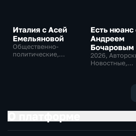
Италия с Асей
Есть нюанс 
Емельяновой
Андреем
Общественно-
Бочаровым
политические,
2026
, Авторск
Общество, новостные
Новостные,
общественно-
политические
О платформе