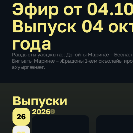
Эфир от 04.1
Выпуск 04 ок
года
Равдысты уазджытæ: Дзгойты Маринæ – Бесл
Бигъаты Маринæ – Æрыдоны 1-æм скъолайы ир
ахуыргæнæг.
Выпуски
2026
2026
26