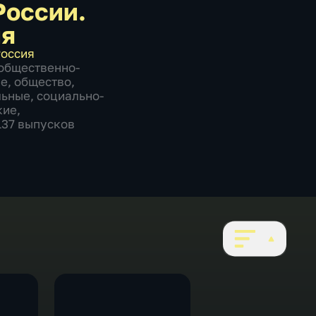
России.
ия
оссия
общественно-
ие
,
общество
,
льные
,
социально-
кие
,
1137 выпусков