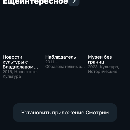
Еще
интересное
Новости
Наблюдатель
Музеи без
культуры с
границ
2011 – …
,
Владиславом
Образовательные,
2023
, Культура,
Культура
Флярковским
Исторические
2015
, Новостные,
Культура
Установить приложение Смотрим