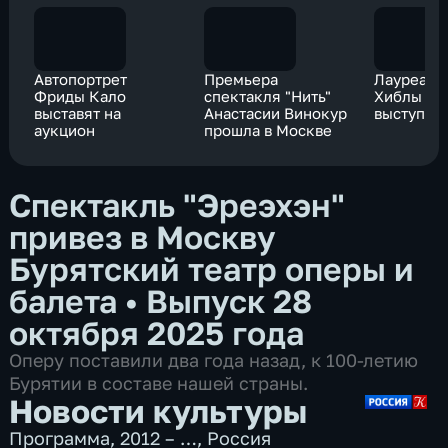
Автопортрет
Премьера
Лауреаты
Фриды Кало
спектакля "Нить"
Хиблы Ге
выставят на
Анастасии Винокур
выступил
аукцион
прошла в Москве
Спектакль "Эреэхэн"
привез в Москву
Бурятский театр оперы и
балета
•
Выпуск 28
октября 2025 года
Оперу поставили два года назад, к 100-летию
Бурятии в составе нашей страны.
Новости культуры
Программа
,
2012 – …
,
Россия