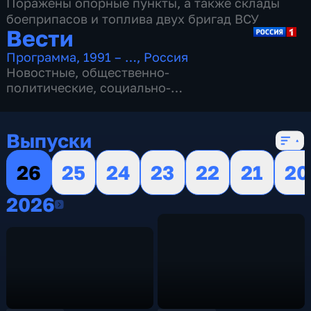
Поражены опорные пункты, а также склады
боеприпасов и топлива двух бригад ВСУ
Вести
Программа
,
1991 – …
,
Россия
Новостные
,
общественно-
политические
,
социально-
экономические
,
16 сезонов, 13154 выпуска
Выпуски
26
25
24
23
22
21
20
2026
2026