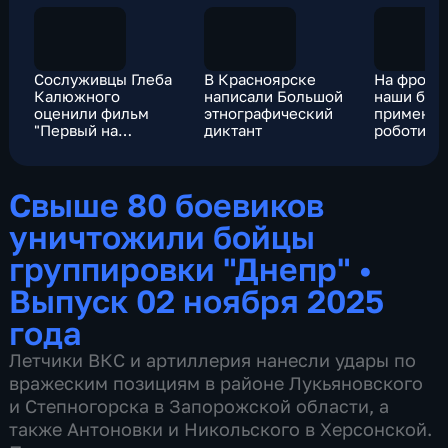
Сослуживцы Глеба
В Красноярске
На фронт
Калюжного
написали Большой
наши бой
оценили фильм
этнографический
применя
"Первый на
диктант
роботизи
Олимпе"
комплек
Свыше 80 боевиков
уничтожили бойцы
группировки "Днепр"
•
Выпуск 02 ноября 2025
года
Летчики ВКС и артиллерия нанесли удары по
вражеским позициям в районе Лукьяновского
и Степногорска в Запорожской области, а
также Антоновки и Никольского в Херсонской.