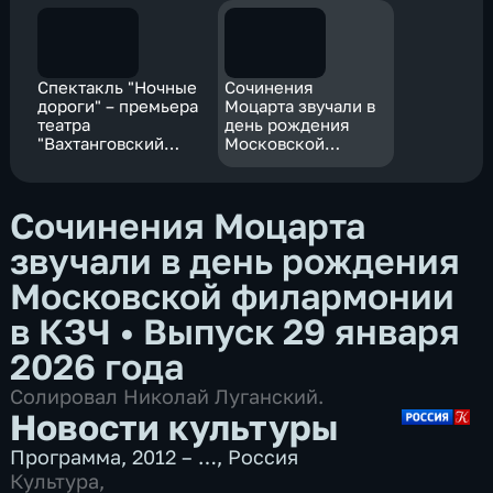
Спектакль "Ночные
Сочинения
дороги" – премьера
Моцарта звучали в
театра
день рождения
"Вахтанговский
Московской
Практикум"
филармонии в КЗЧ
Сочинения Моцарта
звучали в день рождения
Московской филармонии
в КЗЧ
•
Выпуск 29 января
2026 года
Солировал Николай Луганский.
Новости культуры
Программа
,
2012 – …
,
Россия
Культура
,