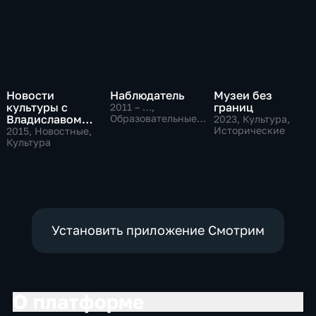
Новости
Наблюдатель
Музеи без
культуры с
границ
2011 – …
,
Владиславом
Образовательные,
2023
, Культура,
Культура
Флярковским
Исторические
2015
, Новостные,
Культура
Установить приложение Смотрим
О платформе