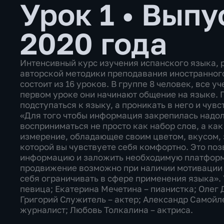
Урок 1
•
Выпу
2020 года
Интенсивный курс изучения испанского языка, 
авторской методики преподавания иностранног
состоит из 16 уроков. В группе 8 человек, все у
первом уроке они начинают общение на языке. Г
подступаться к языку, а проникать в него и чув
«Для того чтобы информация закрепилась надол
восприниматься не просто как набор слов, а как
измерение, обладающее своим цветом, вкусом, з
которой вы чувствуете себя комфортно. Это по
информацию и заложить необходимую платформ
продвижение возможно при наличии мотивации и
себя ограничивать в сфере применения языка». 
певица; Екатерина Мечетина – пианистка; Олег 
Григорий Служитель – актер; Александр Самойле
журналист; Любовь Толкалина – актриса.