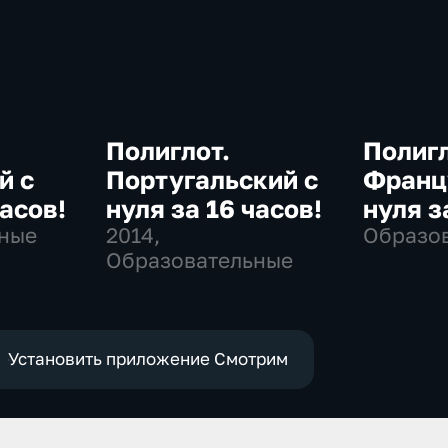
Полиглот.
Полигл
й с
Португальский с
Франц
часов!
нуля за 16 часов!
нуля з
ные
2014
,
Образо
Образовательные
Установить приложение Смотрим