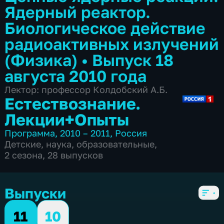
Ядерный реактор.
Биологическое действие
радиоактивных излучений
(Физика)
•
Выпуск 18
августа 2010 года
Лектор: профессор Колдобский А.Б.
Естествознание.
Лекции+Опыты
Программа
,
2010 – 2011
,
Россия
Детские
,
наука
,
образовательные
,
2 сезона, 28 выпусков
Выпуски
11
10