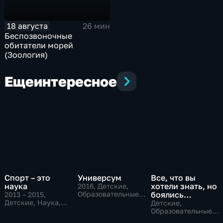
18 августа
26 мин
Беспозвоночные
обитатели морей
(Зоология)
Еще
интересное
Спорт – это
Универсум
Все, что вы
наука
хотели знать, но
2016
, Детские,
Образовательные,
боялись
2013 – 2015
,
развлекательные
Детские, Наука,
спросить
Детские,
спорт
Образовательные,
развлекательные