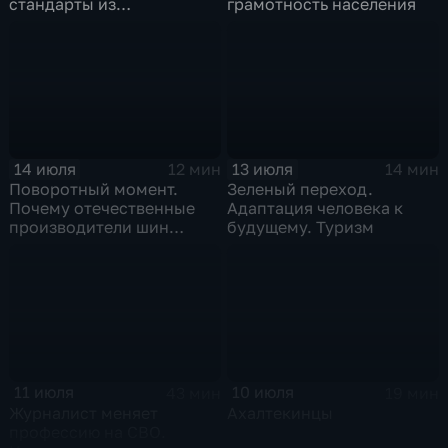
стандарты из
грамотность населения
принудительного
инструмента
превратились в рыночный
механизм
14 июля
13 июля
12 мин
14 мин
Поворотный момент.
Зеленый переход.
Почему отечественные
Адаптация человека к
производители шин
будущему. Туризм
просят ужесточить
импорт?
11 июля
10 июля
43 мин
19 мин
Журналист меняет
Ахалтекинцы
профессию на СВО.