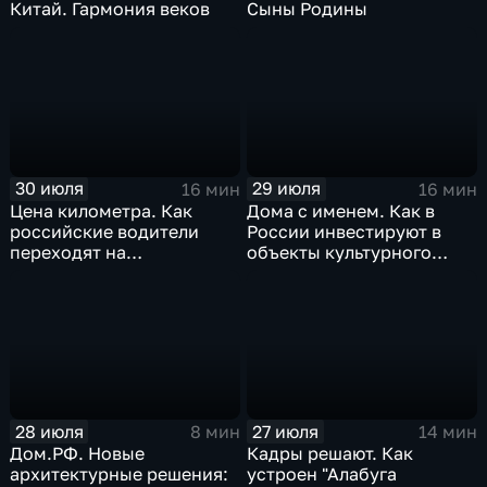
Китай. Гармония веков
Сыны Родины
30 июля
29 июля
16 мин
16 мин
Цена километра. Как
Дома с именем. Как в
российские водители
России инвестируют в
переходят на
объекты культурного
альтернативные виды
наследия
топлива
28 июля
27 июля
8 мин
14 мин
Дом.РФ. Новые
Кадры решают. Как
архитектурные решения:
устроен "Алабуга