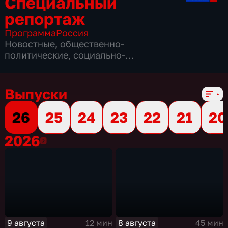
Специальный
репортаж
Программа
Россия
Новостные
,
общественно-
политические
,
социально-
экономические
,
16 сезонов, 3864 выпуска
Выпуски
26
25
24
23
22
21
20
2026
2026
9 августа
8 августа
12 мин
45 мин