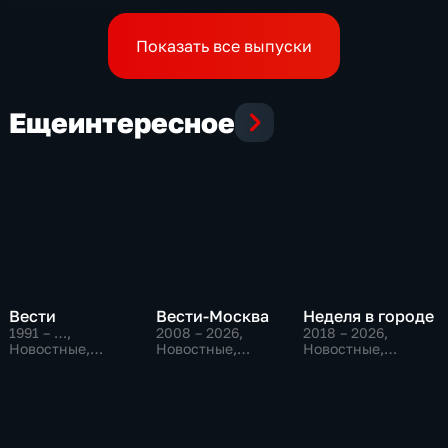
История военкора,
подписавшего контракт
Показать все выпуски
Еще
интересное
Вести
Вести-Москва
Неделя в городе
1991 – …
,
2008 – 2026
,
2018 – 2026
,
Новостные,
Новостные,
Новостные,
Общественно-
Общественно-
Общество,
политические,
политические,
общественно-
социально-
социально-
политические
экономические
экономические