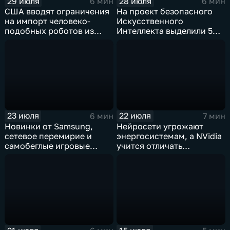
29 июля
28 июля
6 мин
6 мин
США вводят ограничения
На проект безопасного
на импорт человеко-
Искусственного
подобных роботов из
Интеллекта выделили 5
Китая
миллиардов долларов
23 июля
22 июля
6 мин
7 мин
Новинки от Samsung,
Нейросети угрожают
сетевое перемирие и
энергосистемам, а NVidia
самобеглые игровые
учится отличать
контроллеры
дипфейки от реального
видео