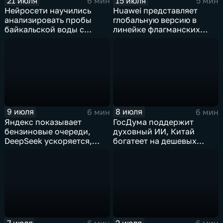
21 июля
15 июля
6 мин
5 мин
Нейросети научились
Huawei представляет
анализировать пробы
глобальную версию в
байкальской воды с
линейке флагманских
точностью 87%
фотосмартфонов Pura
9 июля
8 июля
6 мин
6 мин
Яндекс показывает
ГосДума поддержит
бензиновые очереди,
духовный ИИ, Китай
DeepSeek ускоряется,
богатеет на дешевых
китайцы не хотят
токенах, Claude обладает
делиться ИИ
подсознанием
7 июля
2 июля