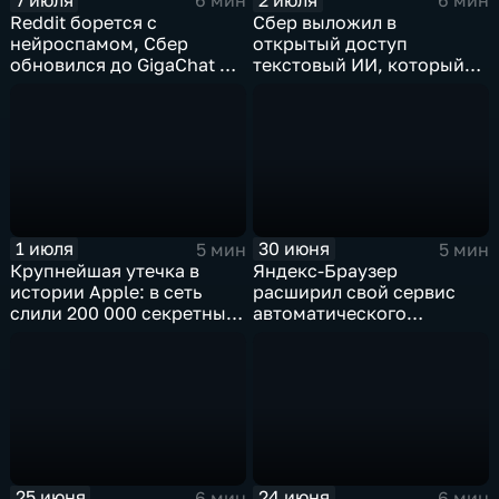
6 мин
6 мин
Reddit борется с
Сбер выложил в
нейроспамом, Сбер
открытый доступ
обновился до GigaChat 3.5
текстовый ИИ, который
Ultra, в Китае
думает "по-человечески"
ограничивают AI-
компаньонов, фактчекинг
роликов YouTube
1 июля
30 июня
5 мин
5 мин
Крупнейшая утечка в
Яндекс-Браузер
истории Apple: в сеть
расширил свой сервис
слили 200 000 секретных
автоматического
документов
нейросетевого дубляжа
видео
25 июня
24 июня
6 мин
6 мин