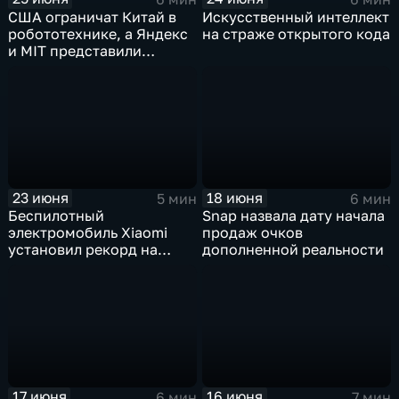
США ограничат Китай в
Искусственный интеллект
робототехнике, а Яндекс
на страже открытого кода
и MIT представили
инновационные ИИ- и
навигационные решения
23 июня
18 июня
5 мин
6 мин
Беспилотный
Snap назвала дату начала
электромобиль Xiaomi
продаж очков
установил рекорд на
дополненной реальности
трассе Нюрбургринг
17 июня
16 июня
6 мин
7 мин