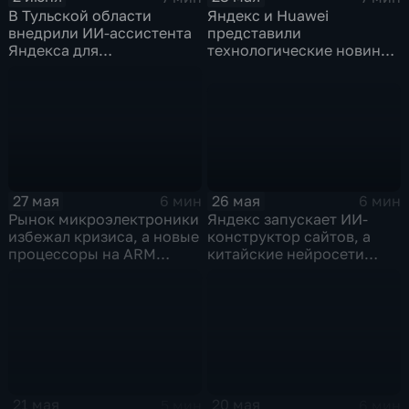
В Тульской области
Яндекс и Huawei
внедрили ИИ-ассистента
представили
Яндекса для
технологические новинки
кардиопациентов
для бизнеса и
микроэлектроники
26 мая
27 мая
6 мин
6 мин
Яндекс запускает ИИ-
Рынок микроэлектроники
конструктор сайтов, а
избежал кризиса, а новые
китайские нейросети
процессоры на ARM
демпингуют цены
могут изменить рынок
ноутбуков
21 мая
20 мая
5 мин
6 мин