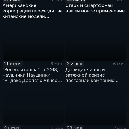
Американские
Старым смартфонам
корпорации переходят на
нашли новое применение
китайские модели
искусственного
интеллекта
11 июня
3 июня
6 мин
6 мин
"Зеленая волна" от 2GIS,
Дефицит чипов и
наушники Наушники
затяжной кризис
"Яндекс Дропс" с Алисой
поставили компанию
Al, Kandinsky 6.0 Image
GoPro под угрозу
Pro от Сбера
закрытия
2 июня
28 мая
7 мин
7 мин