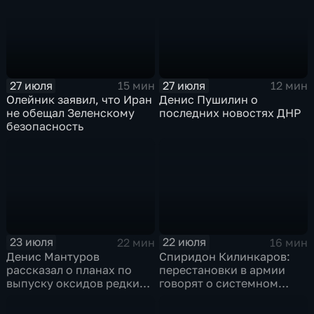
27 июля
27 июля
15 мин
12 мин
Олейник заявил, что Иран
Денис Пушилин о
не обещал Зеленскому
последних новостях ДНР
безопасность
23 июля
22 июля
22 мин
16 мин
Денис Мантуров
Спиридон Килинкаров:
рассказал о планах по
перестановки в армии
выпуску оксидов редких
говорят о системном
металлов на
политическом кризисе на
Соликамском магниевом
Украине