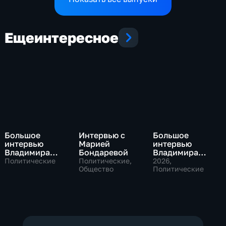
Еще
интересное
Большое
Интервью с
Большое
интервью
Марией
интервью
Владимира
Бондаревой
Владимира
Путина Сергею
Соловьева
Политические
Политические,
2026
,
Брилеву
Общество
Роджеру
Политические
Кеппелю