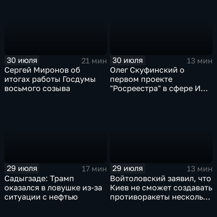
30 июля
30 июля
21 мин
13 мин
Сергей Миронов об
Олег Скуфинский о
итогах работы Госдумы
первом проекте
восьмого созыва
"Росреестра" в сфере ИИ
электронном помощнике
"Ева"
29 июля
29 июля
17 мин
13 мин
Садыгзаде: Трамп
Войтоловский заявил, что
оказался в ловушке из-за
Киев не сможет создавать
ситуации с нефтью
противоракеты несколько
лет