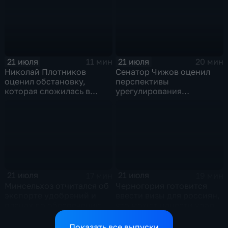
заводе к 2028 году
21 июля
21 июля
11 мин
20 мин
Николай Плотников
Сенатор Чижов оценил
оценил обстановку,
перспективы
которая сложилась в
урегулирования
отношениях между США и
конфликтов на Ближнем
Ираном
Востоке и диалог с
Европой
21 июля
21 июля
17 мин
19 мин
Минсельхоз отчитался об
Черногория готовится
экспорте удобрений и
ввести визы для россиян,
планах по обеспечению
что может нанести удар
аграриев топливом
по экономике страны
Показать все выпуски