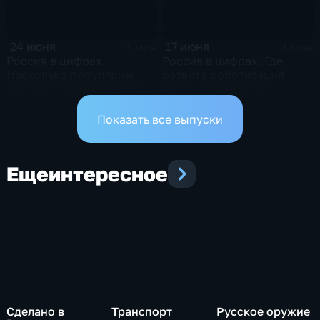
24 июня
17 июня
1 мин
1 мин
Россия в цифрах.
Россия в цифрах. Где
Насколько популярны
развита роботизация
альтернативные способы
промышленности?
оплаты?
Показать все выпуски
Еще
интересное
Сделано в
Транспорт
Русское оружие