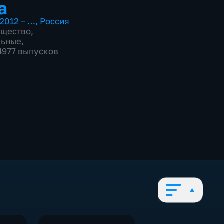
а
2012 – …
,
Россия
бщество
,
льные
,
 4977 выпусков