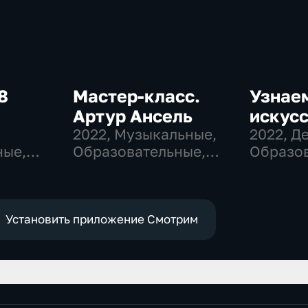
8
Мастер-класс.
Узнае
Артур Ансель
искусс
,
2022
, Музыкальные,
2022
, Д
ные,
Образовательные,
Образов
развлекательные
развлек
Установить приложение Смотрим