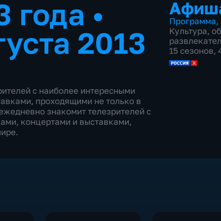
3 года
•
Афиш
Программа
,
густа 2013
Культура
,
о
развлекате
15 сезонов,
ителей с наиболее интересными
авками, проходящими не только в
 ежедневно знакомит телезрителей с
ами, концертами и выставками,
мире.