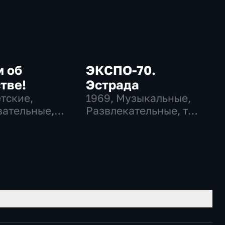
м об
ЭКСПО-70.
тве!
Эстрада
етские,
1969
, Музыкальные,
ательные,
Развлекательные, тВ
ательные
СССР