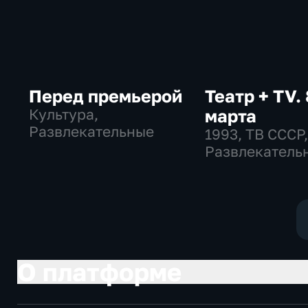
Перед премьерой
Театр + TV. 
Культура,
марта
Развлекательные
1993
, ТВ СССР
Развлекатель
общество
О платформе