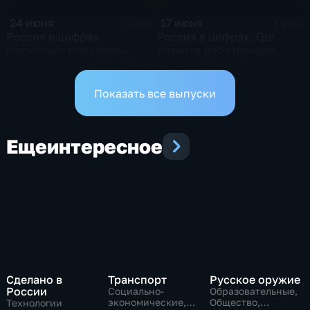
24 июня
17 июня
1 мин
1 мин
Россия в цифрах.
Россия в цифрах. Где
Насколько популярны
развита роботизация
альтернативные способы
промышленности?
оплаты?
Показать все выпуски
Еще
интересное
Сделано в
Транспорт
Русское оружие
России
Социально-
Образовательные,
экономические,
Общество,
Технологии