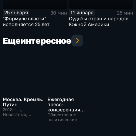
25 января
11 января
30 мин
25 мин
"Формуле власти"
Судьбы стран и народов
исполняется 25 лет
Южной Америки
Еще
интересное
Москва. Кремль.
Ежегодная
Путин
пресс-
конференция
2018 – …
,
Новостные,
Президента
Общественно-
Общественно-
Российской
политические
политические
Федерации
Владимира
Путина