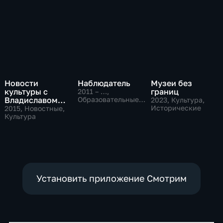
Новости
Наблюдатель
Музеи без
культуры с
границ
2011 – …
,
Владиславом
Образовательные,
2023
, Культура,
Культура
Флярковским
Исторические
2015
, Новостные,
Культура
Установить приложение Смотрим