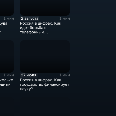
2 августа
1 мин
1 мин
Куда
Россия в цифрах. Как
идет борьба с
?
телефонным
мошенничеством?
27 июля
1 мин
1 мин
сколько
Россия в цифрах. Как
одный
государство финансирует
науку?