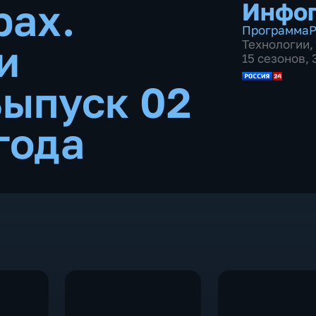
рах.
Инфо
Программа
Р
и
Технологии
,
15 сезонов,
ыпуск 02
года