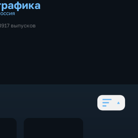
графика
оссия
 3917 выпусков