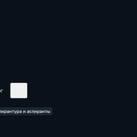
ог
пирантура и аспиранты