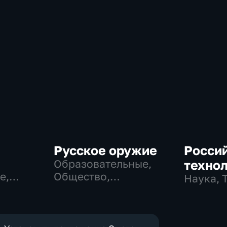
Русское оружие
Росси
Образовательные,
техно
е,
Общество,
Наука, 
технологии