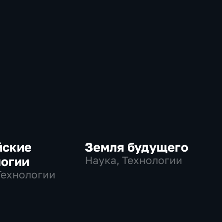
йские
Земля будущего
логии
Наука, Технологии
Технологии