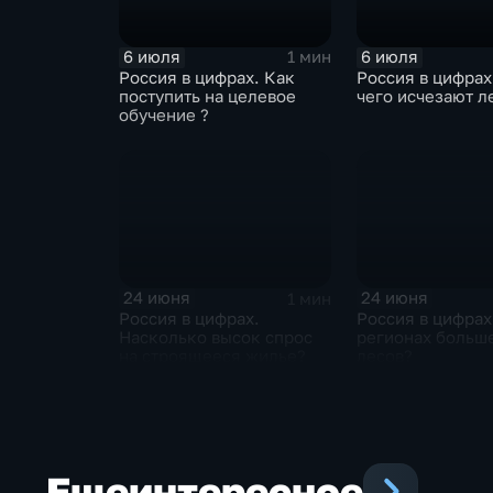
6 июля
6 июля
1 мин
Россия в цифрах. Как
Россия в цифрах
поступить на целевое
чего исчезают л
обучение ?
24 июня
24 июня
1 мин
Россия в цифрах.
Россия в цифрах
Насколько высок спрос
регионах больше
на строящееся жилье?
лесов?
Еще
интересное