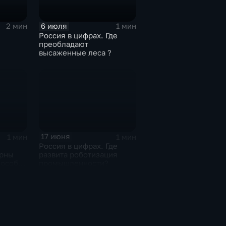
6 июля
2 мин
1 мин
Россия в цифрах. Где
преобладают
высаженные леса ?
тва
17 июня
1 мин
1 мин
Россия в цифрах. Где
ярны
развита роботизация
пособы
промышленности?