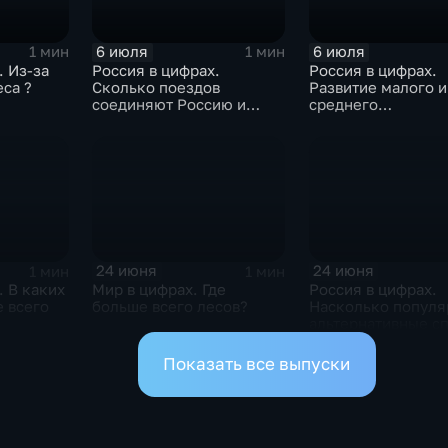
6 июля
6 июля
1 мин
1 мин
. Из-за
Россия в цифрах.
Россия в цифрах.
еса ?
Сколько поездов
Развитие малого и
соединяют Россию и
среднего
Белоруссию ?
предпринимательс
24 июня
24 июня
1 мин
1 мин
. В каких
Мир в цифрах. Где
Россия в цифрах.
 всего
больше всего лесов?
Насколько попул
альтернативные с
оплаты?
Показать все выпуски