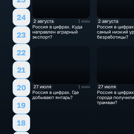
24
2 августа
2 августа
1 мин
Россия в цифрах. Куда
Россия в цифрах
направлен аграрный
самый низкий у
23
экспорт?
безработицы?
22
21
20
27 июля
27 июля
1 мин
Россия в цифрах. Где
Россия в цифрах
добывают янтарь?
города получил
трамваи?
19
18