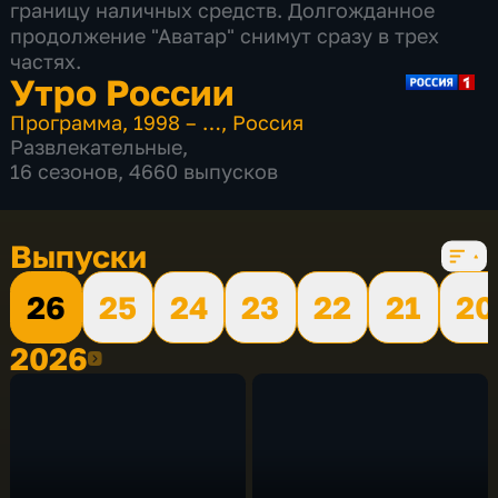
границу наличных средств. Долгожданное
продолжение "Аватар" снимут сразу в трех
частях.
Утро России
Программа
,
1998 – …
,
Россия
Развлекательные
,
16 сезонов, 4660 выпусков
Выпуски
26
25
24
23
22
21
20
2026
2026