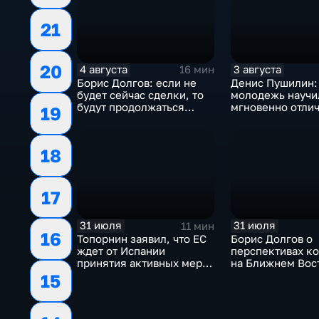
21
20
4 августа
3 августа
16 мин
Борис Долгов: если не
Денис Пушилин:
будет сейчас сделки, то
молодежь научи
будут продолжаться
мгновенно отлич
19
обмены ударами, однако,
правду от лжи
масштабного
наступления все-таки не
18
будет
17
31 июля
31 июля
11 мин
16
Топорнин заявил, что ЕС
Борис Долгов о
ждет от Испании
перспективах к
принятия активных мер
на Ближнем Вос
против мигрантов
15