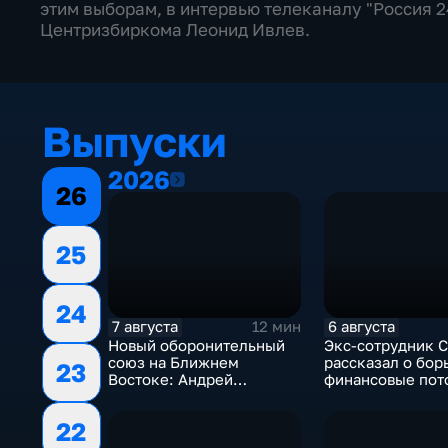
этим выборам, в интервью телеканалу "Россия 
Центризбиркома Леонид Ивлев.
Выпуски
2026
2026
26
25
24
7 августа
6 августа
12 мин
Новый оборонительный
Экс-сотрудник 
союз на Ближнем
рассказал о бор
23
Востоке: Андрей
финансовые пот
Бакланов комментирует
украинском пол
мотивы и риски
22
соглашения