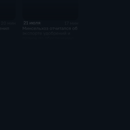
21 июля
20 мин
17 мин
енил
Минсельхоз отчитался об
экспорте удобрений и
планах по обеспечению
ижнем
аграриев топливом
с