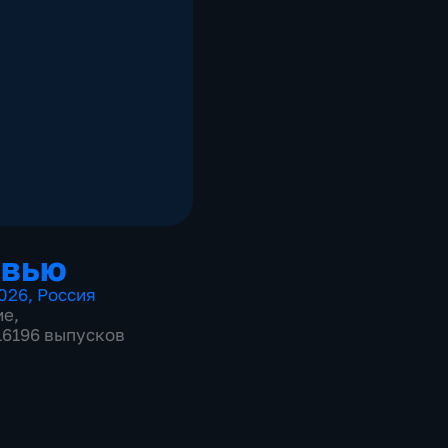
рвью
026
,
Россия
ие
,
 16196 выпусков