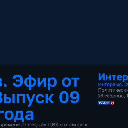
. Эфир от
Инте
Интервью
,
2
Выпуск 09
Политическ
16 сезонов,
года
времени. О том, как ЦИК готовится к