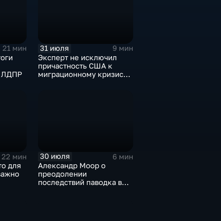
31 июля
21 мин
9 мин
тоги
Эксперт не исключил
причастность США к
и ЛДПР
миграционному кризису в
Испании
30 июля
22 мин
6 мин
то для
Александр Моор о
важно
преодолении
последствий паводка в
Тюменской области