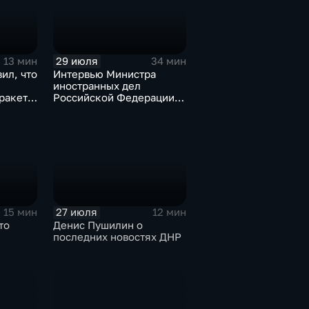
29 июля
13 мин
34 мин
ил, что
Интервью Министра
иностранных дел
оракеты
Российской Федерации,
лидера предвыборного
списка партии «Единая
Россия» С.В.Лаврова
генеральному директору
агентства ТАСС
А.О.Кондрашову
27 июля
15 мин
12 мин
то
Денис Пушилин о
последних новостях ДНР