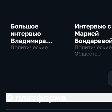
Большое
Интервью с
интервью
Марией
Владимира
Бондарево
Путина Сергею
Политические
Политические
Общество
Брилеву
О платформе