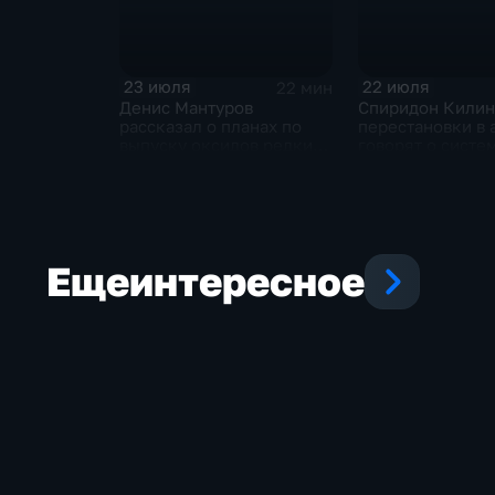
23 июля
22 июля
22 мин
Денис Мантуров
Спиридон Килин
рассказал о планах по
перестановки в 
выпуску оксидов редких
говорят о систе
металлов на
политическом к
Соликамском магниевом
Украине
заводе к 2028 году
Еще
интересное