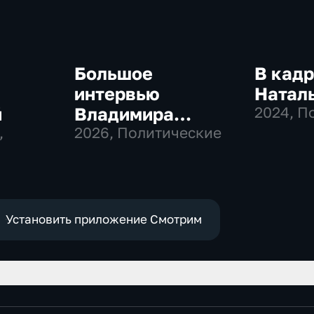
Большое
В кадр
интервью
Натал
й
Владимира
2024
, П
,
Соловьева
2026
, Политические
Роджеру Кеппелю
Установить приложение Смотрим