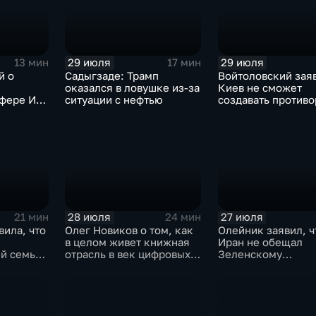
29 июля
29 июля
13 мин
17 мин
й о
Садыгзаде: Трамп
Войтоловский заяв
оказался в ловушке из-за
Киев не сможет
сфере ИИ
ситуации с нефтью
создавать против
омощнике
несколько лет
28 июля
27 июля
21 мин
24 мин
вила, что
Олег Новиков о том, как
Олейник заявил, ч
в целом живет книжная
Иран не обещал
й семьи,
отрасль в век цифровых
Зеленскому
ь
технологий
безопасность