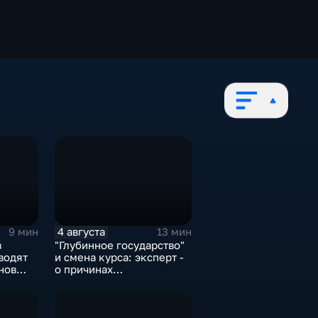
4 августа
9 мин
13 мин
в
"Глубинное государство"
водят
и смена курса: эксперт -
нов
о причинах
в
антироссийской
риторики оппозиции