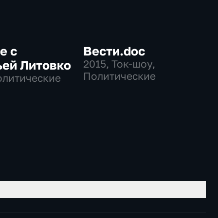
е с
Вести.doc
ьей Литовко
2015
, Ток-шоу,
Политические
олитические