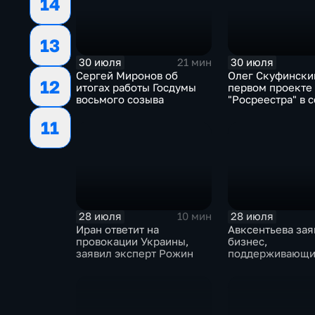
14
13
30 июля
30 июля
21 мин
Сергей Миронов об
Олег Скуфински
12
итогах работы Госдумы
первом проекте
восьмого созыва
"Росреестра" в 
электронном п
11
"Ева"
28 июля
28 июля
10 мин
Иран ответит на
Авксентьева зая
провокации Украины,
бизнес,
заявил эксперт Рожин
поддерживающи
должен получат
преференции