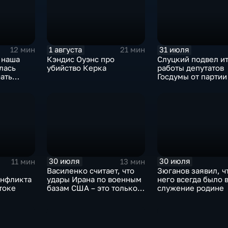
1 августа
31 июля
12 мин
21 мин
 наша
Кэндис Оуэнс про
Слуцкий подвел и
лась
убийство Керка
работы депутатов
ать
Госдумы от парти
30 июля
30 июля
11 мин
13 мин
Василенко считает, что
Зюганов заявил, ч
онфликта
удары Ирана по военным
него всегда было 
токе
базам США – это только
служение родине
начало