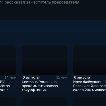
24" рассказал заместитель председателя
6 августа
6 августа
14 мин
11 мин
СБУ
Светлана Ромашина
Ирек Файзуллин: 
ьбе за
прокомментировала
России сейчас воз
оки в
триумф наших
около 200 миллио
итикуме
спортсменок
квадратных метро
жилья.