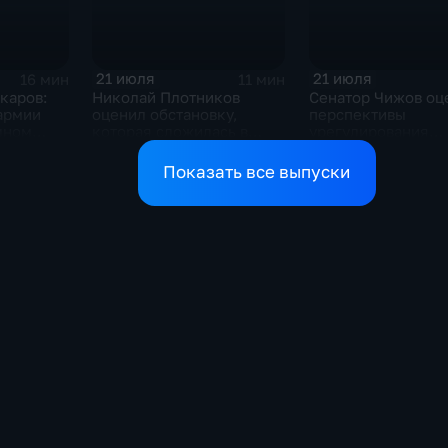
21 июля
21 июля
16 мин
11 мин
каров:
Николай Плотников
Сенатор Чижов оц
армии
оценил обстановку,
перспективы
мном
которая сложилась в
урегулирования
ризисе на
отношениях между США
конфликтов на Бл
и Ираном
Востоке и диалог 
Показать все выпуски
Европой