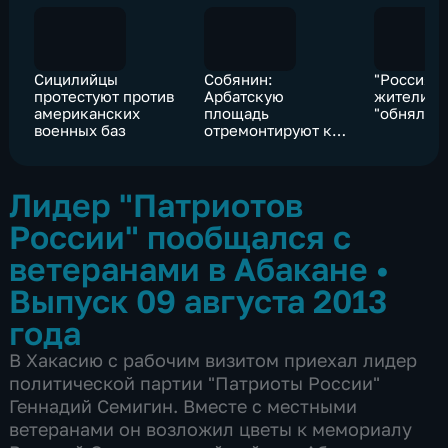
Сицилийцы
Собянин:
"Россия 1
протестуют против
Арбатскую
жители К
американских
площадь
"обняли"
военных баз
отремонтируют к
25 августа
Лидер "Патриотов
России" пообщался с
ветеранами в Абакане
•
Выпуск 09 августа 2013
года
В Хакасию с рабочим визитом приехал лидер
политической партии "Патриоты России"
Геннадий Семигин. Вместе с местными
ветеранами он возложил цветы к мемориалу