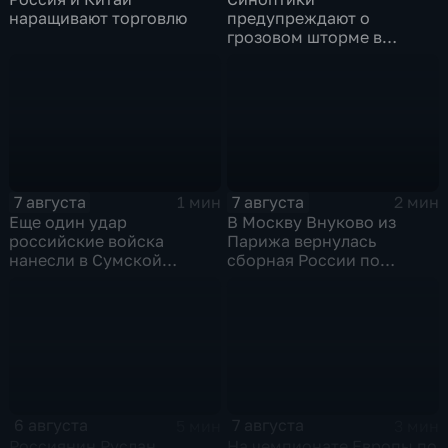
наращивают торговлю
предупреждают о
грозовом шторме в
Центральной России
7 августа
7 августа
1 мин
2 мин
Еще один удар
В Москву Внуково из
российские войска
Парижа вернулась
нанесли в Сумской
сборная России по
области
синхронному плаванию
6 августа
7 августа
5 мин
3 мин
Россиянин Руслан
На чемпионате Европы по