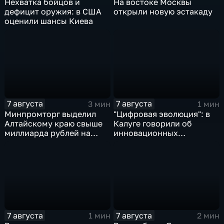
Нехватка бойцов и
На востоке Москвы
дефицит оружия: в США
открыли новую эстакаду
оценили шансы Киева
7 августа
7 августа
3 мин
1 мин
Минпромторг выделил
"Цифровая эволюция": в
Алтайскому краю свыше
Калуге говорили об
миллиарда рублей на
инновационных
промразвитие
IT‑проектах
7 августа
7 августа
1 мин
2 мин