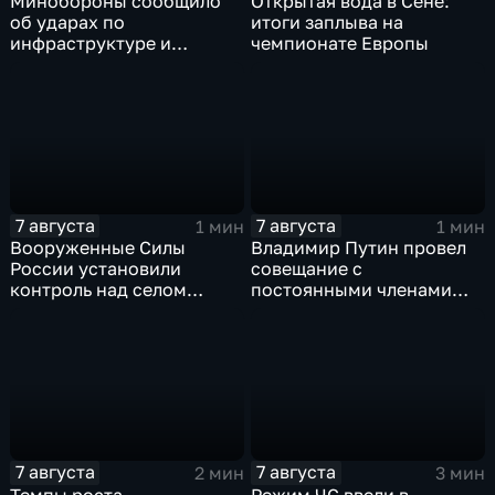
Минобороны сообщило
Открытая вода в Сене:
об ударах по
итоги заплыва на
инфраструктуре и
чемпионате Европы
военной технике ВСУ
7 августа
7 августа
1 мин
1 мин
Вооруженные Силы
Владимир Путин провел
России установили
совещание с
контроль над селом
постоянными членами
Анискино в Харьковской
Совета безопасности
области
России
7 августа
7 августа
2 мин
3 мин
Темпы роста
Режим ЧС ввели в