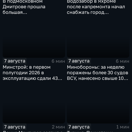
В подмосковном
Водозабор в Яхроме
Дмитрове прошла
после капремонта начал
большая
снабжать город
агропромышленная
качественной водой
выставка
7 августа
7 августа
6 мин
6 мин
Минстрой: в первом
Минобороны: за неделю
полугодии 2026 в
поражены более 30 судов
эксплуатацию сдали 43
ВСУ, нанесено свыше 10
миллиона "квадратов"
ударов по ключевым
объектам
7 августа
7 августа
2 мин
1 мин