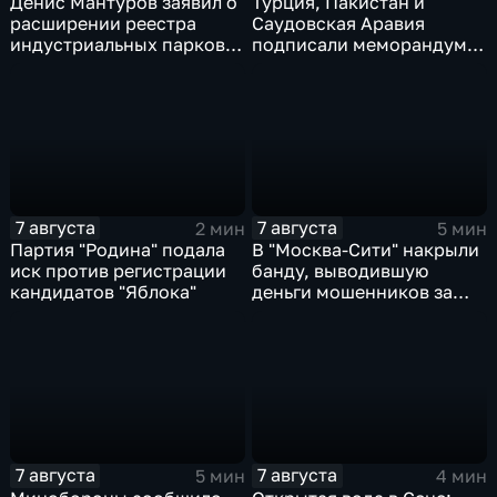
Денис Мантуров заявил о
Турция, Пакистан и
расширении реестра
Саудовская Аравия
индустриальных парков в
подписали меморандум о
Ярославской области
коллективной обороне
7 августа
7 августа
2 мин
5 мин
Партия "Родина" подала
В "Москва‑Сити" накрыли
иск против регистрации
банду, выводившую
кандидатов "Яблока"
деньги мошенников за
рубеж
7 августа
7 августа
5 мин
4 мин