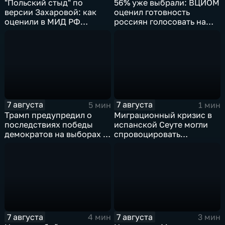
"Польский стыд" по
56% уже выбрали: ВЦИОМ
версии Захаровой: как
оценил готовность
оценили в МИД РФ
россиян голосовать на
скандальную речь
выборах в Госдуму
Навроцкого
7 августа
7 августа
5 мин
1 мин
Трамп предупредил о
Миграционный кризис в
последствиях победы
испанской Сеуте могли
демократов на выборах в
спровоцировать
Сенат.
спецслужбы Израиля
7 августа
7 августа
4 мин
3 мин