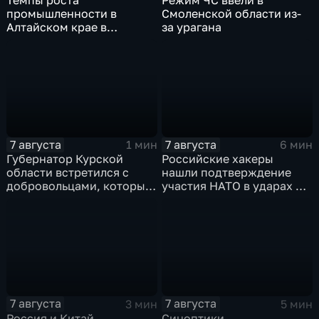
промышленности в
Смоленской области из-
Алтайском крае в
за урагана
нынешнем году уже выше
среднего
7 августа
7 августа
1 мин
6 мин
Губернатор Курской
Российские хакеры
области встретился с
нашли подтверждение
добровольцами, которые
участия НАТО в ударах по
помогали пострадавшим
России
от вторжения ВСУ
жителям приграничья
7 августа
7 августа
3 мин
5 мин
Россия и Китай
Синоптики