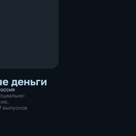
е деньги
оссия
оциально-
кие
,
87 выпусков