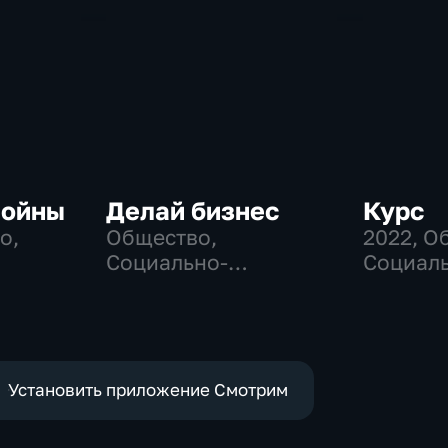
войны
Делай бизнес
Курс
о,
Общество,
2022
, О
Социально-
Социаль
е
экономические
эконом
Установить приложение Смотрим