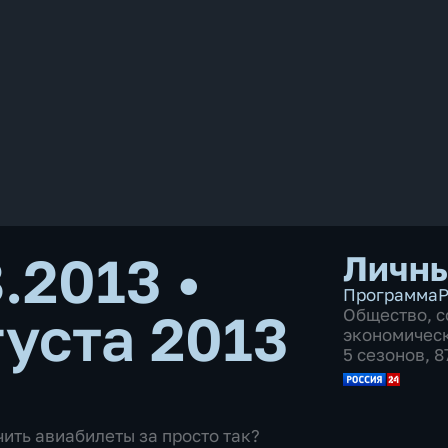
8.2013
•
Личны
Программа
Р
густа 2013
Общество
,
с
экономичес
5 сезонов, 
чить авиабилеты за просто так?