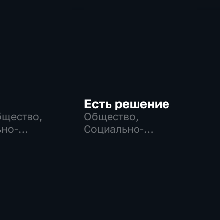
Есть решение
бщество,
Общество,
но-
Социально-
ические
экономические