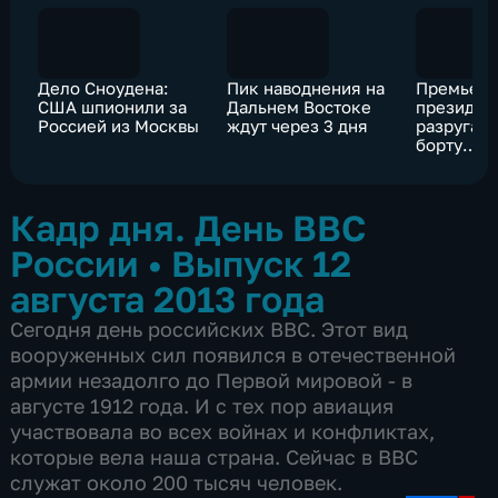
Дело Сноудена:
Пик наводнения на
Премьер 
США шпионили за
Дальнем Востоке
президен
Россией из Москвы
ждут через 3 дня
разругали
борту
американ
корабля
Кадр дня. День ВВС
России
•
Выпуск 12
августа 2013 года
Сегодня день российских ВВС. Этот вид
вооруженных сил появился в отечественной
армии незадолго до Первой мировой - в
августе 1912 года. И с тех пор авиация
участвовала во всех войнах и конфликтах,
которые вела наша страна. Сейчас в ВВС
служат около 200 тысяч человек.