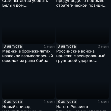
США пытается убедить
предупредил о подрыве
Белый дом
стратегической позиции
незамедлительно
из-за новых пошлин
завершить конфликт с
против России
Ираном
8 августа
8 августа
1 мин
2 мин
Медики в бронежилетах
Российские войска
извлекли взрывоопасный
нанесли массированный
осколок из раны бойца
групповой удар по
стратегическим объектам
в глубоком тылу ВСУ
8 августа
8 августа
1 мин
1 мин
Новый эпизод
На юге России в