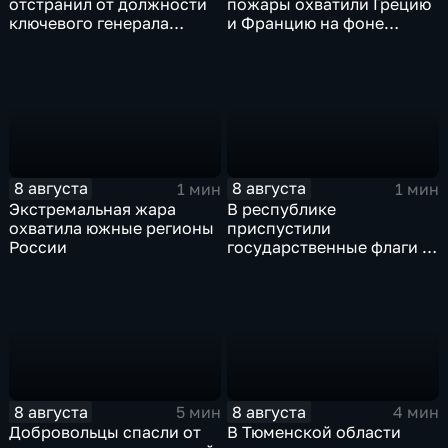
отстранил от должности
пожары охватили Грецию
ключевого генерала
и Францию на фоне
Чарльза Костанцу
европейской засухи
8 августа
8 августа
1 мин
1 мин
Экстремальная жара
В республике
охватила южные регионы
приспустили
России
государственные флаги и
зажгли свечи в память о
жертвах обстрела
Цхинвала
8 августа
8 августа
5 мин
4 мин
Добровольцы спасли от
В Тюменской области