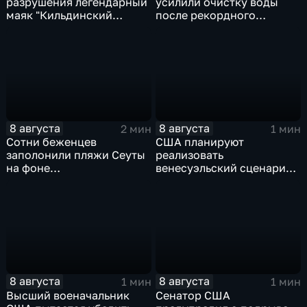
разрушения легендарный
усилили очистку воды
маяк "Кильдинский
после рекордного
Северный"
летнего паводка
8 августа
8 августа
2 мин
1 мин
Сотни беженцев
США планируют
заполонили пляжи Сеуты
реализовать
на фоне
венесуэльский сценарий
катастрофического
для смены власти на Кубе
миграционного кризиса
8 августа
8 августа
1 мин
1 мин
Высший военачальник
Сенатор США