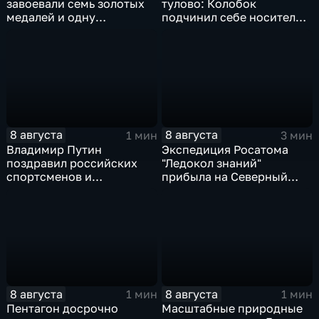
завоевали семь золотых
тулово: Колобок
медалей и одну
подчинил себе носителя в
бронзовую на турнире по
новом сказочном
ИИ
блокбастере
8 августа
8 августа
1 мин
3 мин
Владимир Путин
Экспедиция Росатома
поздравил российских
"Ледокол знаний"
спортсменов и
прибыла на Северный
физкультурников с
полюс
профессиональным
праздником
8 августа
8 августа
1 мин
1 мин
Пентагон досрочно
Масштабные природные