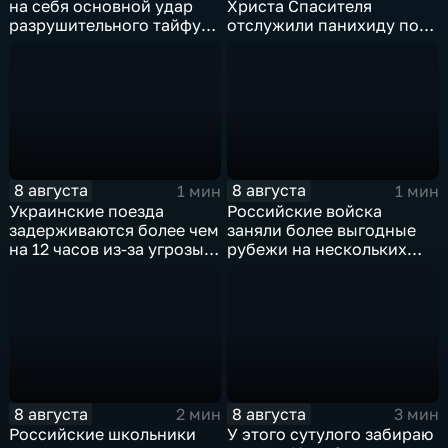
на себя основной удар
Христа Спасителя
разрушительного тайфуна
отслужили панихиду по
"Дельфин"
погибшим жителям
Южной Осетии
8 августа
8 августа
1 мин
1 мин
Украинские поезда
Российские войска
задерживаются более чем
заняли более выгодные
на 12 часов из-за угрозы
рубежи на нескольких
обстрелов
направлениях в зоне СВО
8 августа
8 августа
2 мин
3 мин
Российские школьники
У этого сутулого забираю