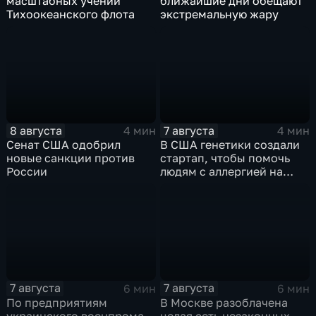
масштабных учений
ближайшие дни обещают
Тихоокеанского флота
экстремальную жару
8 августа
7 августа
4 мин
4 мин
Сенат США одобрил
В США генетики создали
новые санкции против
стартап, чтобы помочь
России
людям с аллергией на
собак
7 августа
7 августа
6 мин
6 мин
По предприятиям
В Москве разоблачена
украинского военпрома
целая сеть незаконных