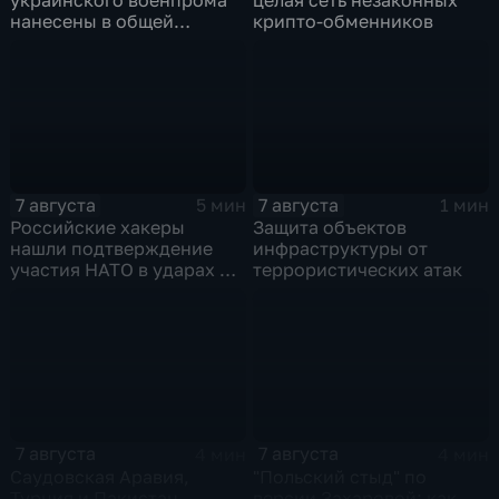
нанесены в общей
крипто-обменников
сложности более 10-ти
массированных и
групповых ударов
7 августа
7 августа
5 мин
1 мин
Российские хакеры
Защита объектов
нашли подтверждение
инфраструктуры от
участия НАТО в ударах по
террористических атак
России
7 августа
7 августа
4 мин
4 мин
Саудовская Аравия,
"Польский стыд" по
Турция и Пакистан
версии Захаровой: как