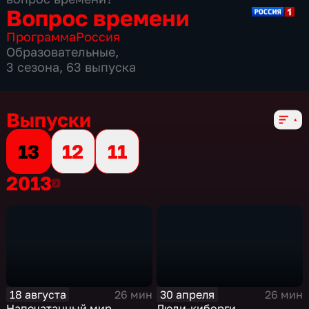
Вопрос времени
Программа
Россия
Образовательные
,
3 сезона, 63 выпуска
Выпуски
13
12
11
2013
2013
18 августа
30 апреля
26 мин
26 мин
Напечатанный мир
Люди-киборги