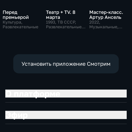
Перед
Театр + TV. 8
Мастер-класс.
премьерой
марта
Артур Ансель
Культура,
1993
, ТВ СССР,
2022
,
Развлекательные
Развлекательные,
Музыкальные,
общество
Образовательные,
развлекательные
Установить приложение Смотрим
О платформе
Эфир