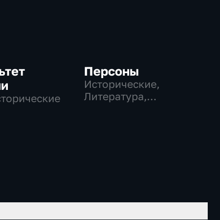
ьтет
Персоны
ии
Исторические,
Литература,
сторические
музыкальные