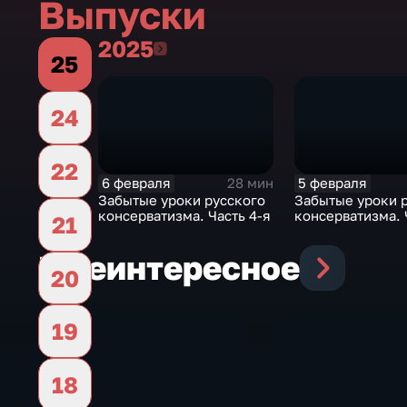
Выпуски
2025
2025
25
24
22
6 февраля
5 февраля
28 мин
Забытые уроки русского
Забытые уроки 
консерватизма. Часть 4-я
консерватизма. 
21
Еще
интересное
20
19
18