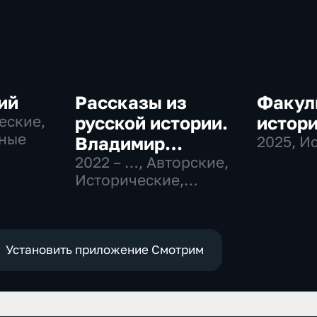
ий
Рассказы из
Факул
еские,
русской истории.
истор
ные
Владимир
2025
, И
Мединский
2022 – …
, Авторские,
Исторические,
образовательные
Установить приложение Смотрим