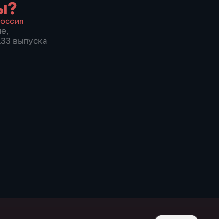
ы?
оссия
ие
,
 133 выпуска