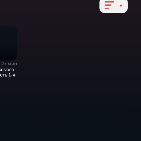
27 мин
сского
сть 1-я