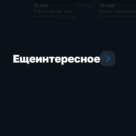
10 мая
11 мая
13 мин
Уроки служения
Театр у дома. Как
Москва развива
культурные центры
патриотическое
становятся
воспитание?
альтернативой большим
сценам
Еще
интересное