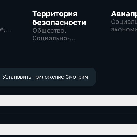
Территория
Авиап
безопасности
Социаль
е,
экономи
Общество,
Техноло
Социально-
экономические,
технологии
Установить приложение Смотрим