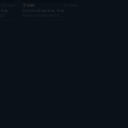
2 мая
13 мин
13 мин
 Как
Срочный вызов. Как
ва"
модернизируется
-летие?
система экстренной
медицинской помощи
Москвы?