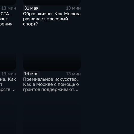
31 мая
13 мин
13 мин
СТА.
Образ жизни. Как Москва
вает
развивает массовый
роения
спорт?
16 мая
13 мин
13 мин
ка. Как
Премиальное искусство.
т
Как в Москве с помощью
рств и
грантов поддерживают
юные таланты?