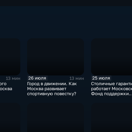
26 июля
25 июля
13 мин
13 мин
ого
Город в движении. Как
Столичные гаранти
Москва развивает
работает Московс
спортивную повестку?
Фонд поддержки
й
промышленности?
аны?