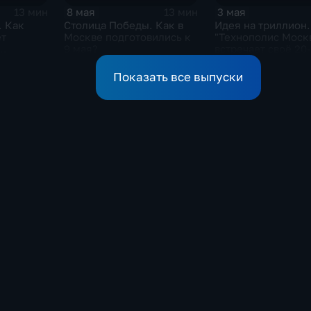
8 мая
3 мая
13 мин
13 мин
. Как
Столица Победы. Как в
Идея на триллион.
ет
Москве подготовились к
"Технополис Моск
9 мая?
встречает своё 20
Показать все выпуски