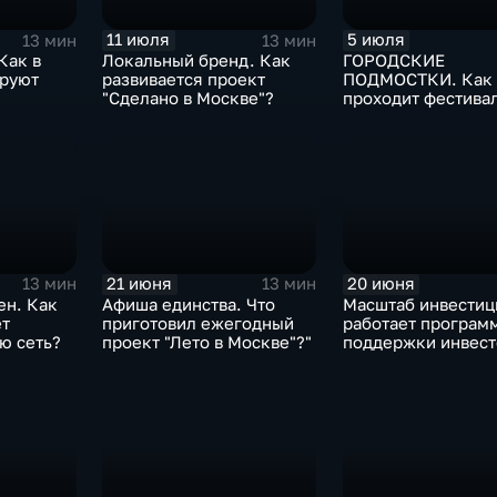
11 июля
5 июля
13 мин
13 мин
Как в
Локальный бренд. Как
ГОРОДСКИЕ
руют
развивается проект
ПОДМОСТКИ. Как
"Сделано в Москве"?
проходит фестива
«Театральный бул
21 июня
20 июня
13 мин
13 мин
ен. Как
Афиша единства. Что
Масштаб инвестиц
ет
приготовил ежегодный
работает програм
ю сеть?
проект "Лето в Москве"?"
поддержки инвест
Москве?