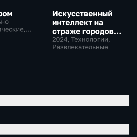
ром
Искусственный
но-
интеллект на
ческие,
страже городов
гии
будущего
2024
, Технологии,
Развлекательные