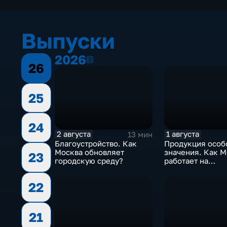
Выпуски
2026
2026
26
25
24
2 августа
1 августа
13 мин
Благоустройство. Как
Продукция особ
Москва обновляет
значения. Как Москва
23
городскую среду?
работает на
технологически
суверенитет стр
22
21