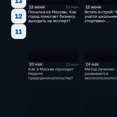
13
13 июня
12 июня
13 мин
Посылка из Москвы. Как
Встать в строй! 
12
город помогает бизнесу
учатся школьник
выходить на экспорт?
спортивно-
патриотических 
11
столицы?
30 мая
24 мая
13 мин
Как в Москве проходит
Метод лечения.
Неделя
развивается
предпринимательства?
высокотехнолог
медицина Моск