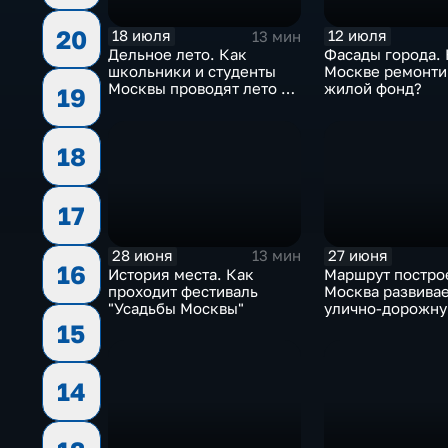
20
18 июля
12 июля
13 мин
Дельное лето. Как
Фасады города. 
школьники и студенты
Москве ремонти
Москвы проводят лето с
жилой фонд?
19
пользой?
18
17
28 июня
27 июня
13 мин
16
История места. Как
Маршрут постро
проходит фестиваль
Москва развива
"Усадьбы Москвы"
улично-дорожну
15
14