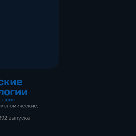
ские
логии
оссия
экономические
,
 892 выпуска