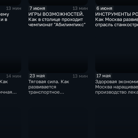
7 июня
6 июня
13 мин
13 мин
Чему
ИГРЫ ВОЗМОЖНОСТЕЙ.
ИНСТРУМЕНТЫ РО
и в
Как в столице проходит
Как Москва разви
чемпионат "Абилимпикс"
отрасль станкост
лагерях
23 мая
17 мая
14 мин
13 мин
 Как
Тяговая сила. Как
Здоровая экономи
развивается
Москва наращивае
ичная
транспортное
производство лека
вы?
машиностроение
медоборудования
Москвы?