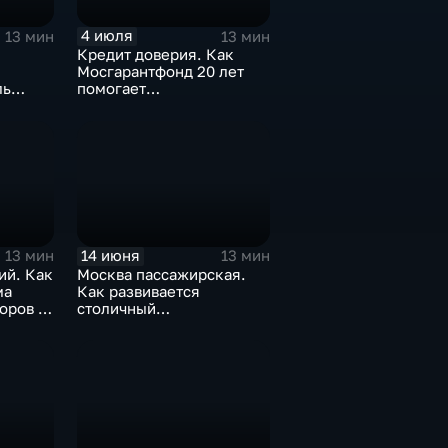
4 июля
13 мин
13 мин
Кредит доверия. Как
Мосгарантфонд 20 лет
ль
помогает
ьвар»?
предпринимателям?
14 июня
13 мин
13 мин
ий. Как
Москва пассажирская.
ма
Как развивается
оров в
столичный
железнодорожный узел?