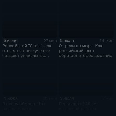
музыканта и деятеля
контркультуры Сергея
Курехина
5 июля
5 июля
27 мин
14 мин
Российский "Скиф": как
От реки до моря. Как
отечественные ученые
российский флот
создают уникальные
обретает второе дыхание
технологии будущего
4 июля
3 июля
31 мин
7 мин
В плену обмана. Что
Ленэнерго: 140 лет
рассказывают
надежной работы
военнопленные ВСУ,