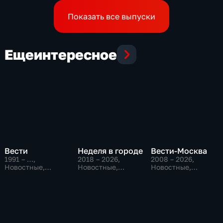
которых командиры
бросили в окружении
Показать все выпуски
Еще
интересное
Вести
Неделя в городе
Вести-Москва
1991 – …
,
2018 – 2026
,
2008 – 2026
,
Новостные,
Новостные,
Новостные,
Общественно-
Общество,
Общественно-
политические,
общественно-
политические,
социально-
политические
социально-
экономические
экономические