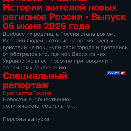
Истории жителей новых
регионов России
•
Выпуск
06 июня 2026 года
Донбасс их родина, а Россия стала домом.
Истории людей, которые на время боевых
действий не покинули свои города и прятались
от обстрелов кто, где мог. Двоих из них
Украинские власти заочно приговорили к
тюремному заключению.
Специальный
репортаж
Программа
Россия
Новостные
,
общественно-
политические
,
социально-
экономические
,
16 сезонов, 3858 выпусков
Персоны выпуска