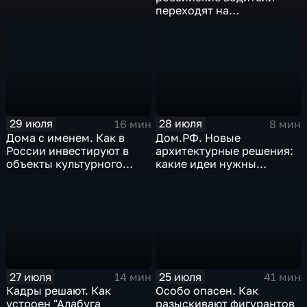
переходят на
альтернативные виды
топлива
29 июля
28 июля
16 мин
8 мин
Дома с именем. Как в
Дом.РФ. Новые
России инвестируют в
архитектурные решения:
объекты культурного
какие идеи нужны
наследия
регионам для развития
27 июля
25 июля
14 мин
41 мин
Кадры решают. Как
Особо опасен. Как
устроен "Алабуга
разыскивают фигурантов