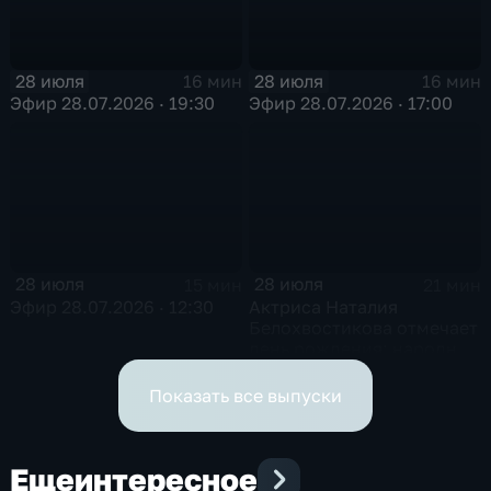
28 июля
28 июля
16 мин
16 мин
Эфир 28.07.2026 · 19:30
Эфир 28.07.2026 · 17:00
28 июля
28 июля
15 мин
21 мин
Эфир 28.07.2026 · 12:30
Актриса Наталия
Белохвостикова отмечает
день рождения: народной
артистке РСФСР — 75 лет
Показать все выпуски
Еще
интересное