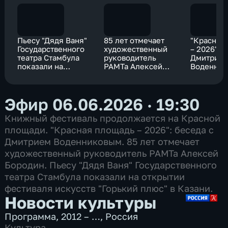
Пьесу "Дядя Ваня"
85 лет отмечает
"Красная
Государственного
художественный
– 2026": 
театра Стамбула
руководитель
Дмитрие
показали на
РАМТа Алексей
Воденни
открытии
Бородин
фестиваля искусств
"Горький плюс" в
Эфир 06.06.2026 · 19:30
Казани
Книжный фестиваль продолжается на Красной
площади. "Красная площадь – 2026": беседа с
Дмитрием Воденниковым. 85 лет отмечает
художественный руководитель РАМТа Алексей
Бородин. Пьесу "Дядя Ваня" Государственного
театра Стамбула показали на открытии
фестиваля искусств "Горький плюс" в Казани.
Новости культуры
Программа
,
2012 – …
,
Россия
Культура
,