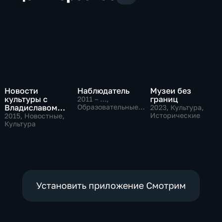
Новости
Наблюдатель
Музеи без
культуры с
границ
2011 – …
,
Владиславом
Образовательные,
2023
, Культура,
Культура
Флярковским
Исторические
2015
, Новостные,
Культура
Установить приложение Смотрим