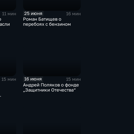
25 июня
11 мин
16 мин
о
Роман Батищев о
асли
перебоях с бензином
16 июня
15 мин
15 мин
Андрей Поляков о фонде
„Защитники Отечества“