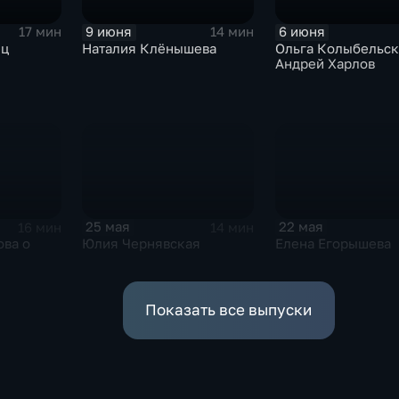
9 июня
6 июня
17 мин
14 мин
ец
Наталия Клёнышева
Ольга Колыбельск
Андрей Харлов
25 мая
22 мая
16 мин
14 мин
ова о
Юлия Чернявская
Елена Егорышева
Показать все выпуски