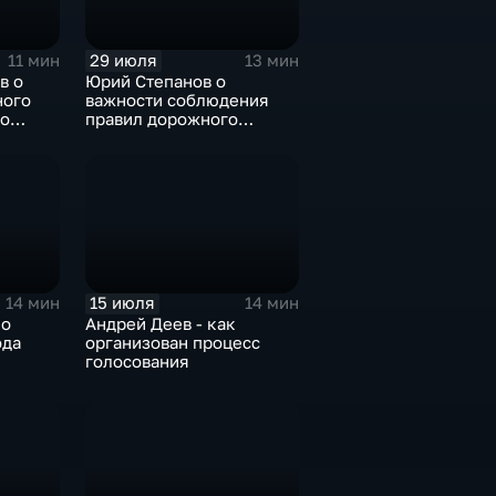
29 июля
11 мин
13 мин
в о
Юрий Степанов о
ного
важности соблюдения
по
правил дорожного
движения
15 июля
14 мин
14 мин
 о
Андрей Деев - как
ода
организован процесс
голосования