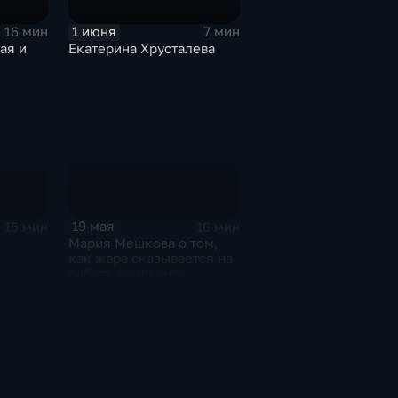
1 июня
16 мин
7 мин
ая и
Екатерина Хрусталева
19 мая
15 мин
16 мин
Мария Мешкова о том,
как жара сказывается на
работе сердечно-
сосудистой системы