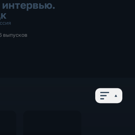
 интервью.
цк
ссия
26 выпусков