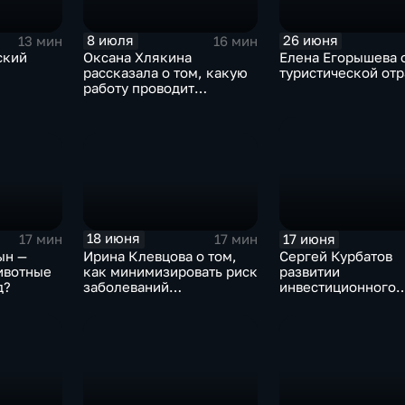
8 июля
26 июня
13 мин
16 мин
ский
Оксана Хлякина
Елена Егорышева 
рассказала о том, какую
туристической отр
работу проводит
уполномоченный по
правам ребенка и его
аппарат в нашем регионе
18 июня
17 июня
17 мин
17 мин
ын —
Ирина Клевцова о том,
Сергей Курбатов
ивотные
как минимизировать риск
развитии
д?
заболеваний
инвестиционного
инфекционными
климата в регионе
заболеваниями