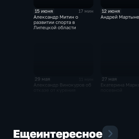
15 июня
12 июня
17 мин
Александр Митин о
Андрей Мартын
развитии спорта в
Липецкой области
29 мая
27 мая
11 мин
Александр Винокуров об
Екатерина Марк
отказе от курения
посевной
Еще
интересное