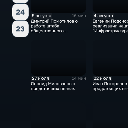
24
5 августа
4 августа
16 мин
Дмитрий Помотилов о
Евгений Подсио
работе штаба
реализации нац
23
общественного
"Инфраструктур
наблюдения
жизни"
27 июля
22 июля
14 мин
Леонид Милованов о
Иван Погорелов
предстоящих планах
предстоящих вы