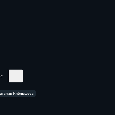
ог
Наталия Клёнышева