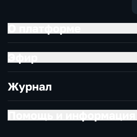
О платформе
Эфир
Журнал
Помощь и информация