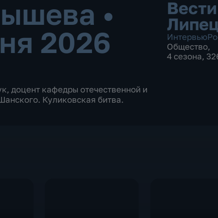
нышева
•
Вести
Липе
ня 2026
Интервью
Ро
Общество
,
4 сезона, 3
к, доцент кафедры отечественной и
Шанского. Куликовская битва.