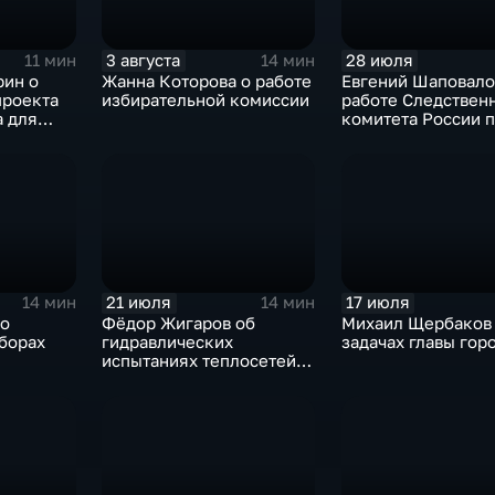
3 августа
28 июля
11 мин
14 мин
рин о
Жанна Которова о работе
Евгений Шаповало
проекта
избирательной комиссии
работе Следствен
а для
комитета России 
Липецкой области
21 июля
17 июля
14 мин
14 мин
 о
Фёдор Жигаров об
Михаил Щербаков
борах
гидравлических
задачах главы гор
испытаниях теплосетей в
Липецке