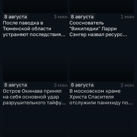
8 августа
8 августа
3 мин
1 мин
После паводка в
Сооснователь
Тюменской области
"Википедии" Ларри
устраняют последствия
Сэнгер назвал ресурс
для водоснабжения
инструментом
пропаганды
8 августа
8 августа
3 мин
2 мин
Остров Окинава принял
В московском храме
на себя основной удар
Христа Спасителя
разрушительного тайфуна
отслужили панихиду по
"Дельфин"
погибшим жителям
Южной Осетии