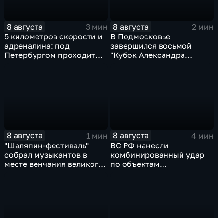
8 августа
8 августа
3 мин
2 мин
5 километров скорости и
В Подмосковье
адреналина: под
завершился восьмой
Петербургом проходит
"Кубок Александра
третий этап "Формулы‑4"
Овечкина"
8 августа
8 августа
1 мин
4 мин
"Шаляпин‑фестиваль"
ВС РФ нанесли
собрал музыкантов в
комбинированный удар
месте венчания великого
по объектам
певца
логистической,
топливной и
энергетической
инфраструктуры в Киеве