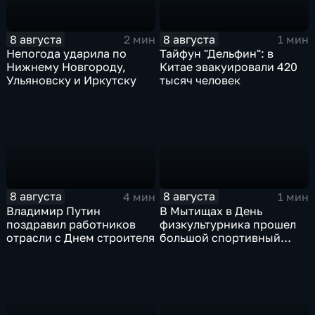
8 августа
8 августа
2 мин
1 мин
Непогода ударила по
Тайфун "Дельфин": в
Нижнему Новгороду,
Китае эвакуировали 420
Ульяновску и Иркутску
тысяч человек
8 августа
8 августа
4 мин
1 мин
Владимир Путин
В Мытищах в День
поздравил работников
физкультурника прошел
отрасли с Днем строителя
большой спортивный
фестиваль