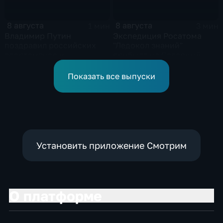
8 августа
8 августа
1 мин
3 мин
Владимир Путин
Экспедиция Росатома
поздравил российских
"Ледокол знаний"
спортсменов и
прибыла на Северный
физкультурников с
полюс
профессиональным
Показать все выпуски
праздником
Установить приложение Смотрим
О платформе