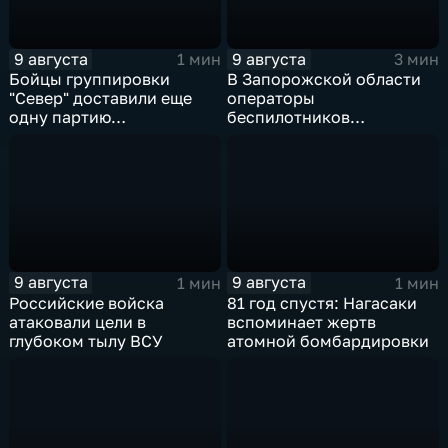
9 августа
9 августа
1 мин
3 мин
Бойцы группировки
В Запорожской области
"Север" доставили еще
операторы
одну партию
беспилотников
гуманитарного груза
группировки "Восток"
планомерно уничтожают
технику и укрепления
ВСУ
9 августа
9 августа
1 мин
1 мин
Российские войска
81 год спустя: Нагасаки
атаковали цели в
вспоминает жертв
глубоком тылу ВСУ
атомной бомбардировки