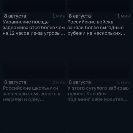
8 августа
8 августа
1 мин
1 мин
Украинские поезда
Российские войска
задерживаются более чем
заняли более выгодные
на 12 часов из-за угрозы
рубежи на нескольких
обстрелов
направлениях в зоне СВО
8 августа
8 августа
2 мин
3 мин
Российские школьники
У этого сутулого забираю
завоевали семь золотых
тулово: Колобок
медалей и одну
подчинил себе носителя в
бронзовую на турнире по
новом сказочном
ИИ
блокбастере