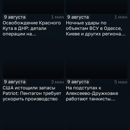
9 августа
9 августа
1 мин
1 мин
Освобождение Красного
Ночные удары по
Кута в ДНР: детали
объектам ВСУ в Одессе,
операции на
Киеве и других регионах
Добропольском
Украины
направлении
9 августа
9 августа
3 мин
5 мин
США истощили запасы
На подступах к
Patriot: Пентагон требует
Алексеево-Дружковке
ускорить производство
работают танкисты
"Южной"