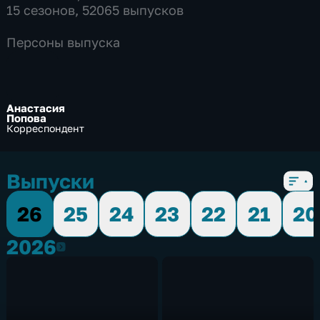
15 сезонов, 52065 выпусков
Персоны выпуска
Анастасия
Попова
Корреспондент
Выпуски
26
25
24
23
22
21
20
2026
2026