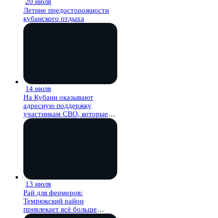
20 июля
27 мин
Летние предосторожности
кубанского отдыха
14 июля
27 мин
На Кубани оказывают
адресную поддержку
участникам СВО, которые
планируют начать своё дело
13 июля
27 мин
Рай для фермеров:
Темрюкский район
привлекает всё больше
сельскохозпроизводителей