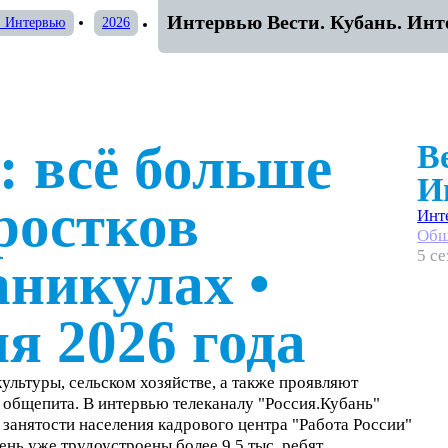
Интервью Вести. Кубань. Инте
. Интервью
2026
: всё больше
В
И
ростков
Инт
Общ
5 с
каникулах
•
я 2026 года
льтуры, сельском хозяйстве, а также проявляют
 общепита. В интервью телеканалу "Россия.Кубань"
 занятости населения кадрового центра "Работа России"
нь уже трудоустроены более 9,5 тыс. ребят.