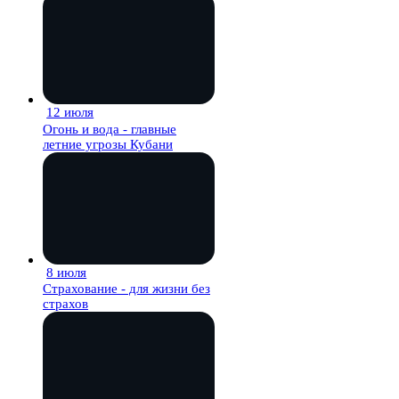
12 июля
16 мин
Огонь и вода - главные
летние угрозы Кубани
8 июля
27 мин
Страхование - для жизни без
страхов