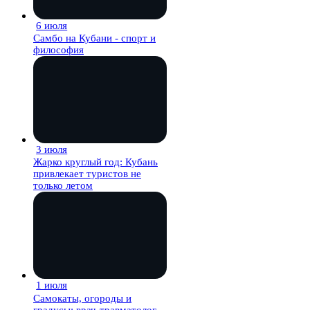
6 июля
27 мин
Самбо на Кубани - спорт и
философия
3 июля
27 мин
Жарко круглый год: Кубань
привлекает туристов не
только летом
1 июля
27 мин
Самокаты, огороды и
градусы: врач-травматолог