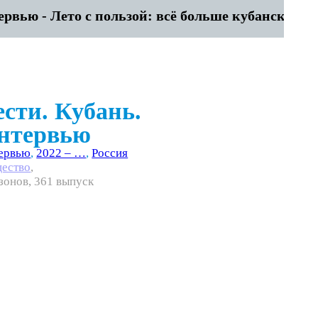
рвью - Лето с пользой: всё больше кубанских п
ести. Кубань.
нтервью
ервью
,
2022 – …
,
Россия
ество
,
езонов, 361 выпуск