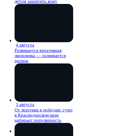
летом защитить кожу
4 августа
27 мин
Развивается креативная
экономика — развивается
регион
3 августа
27 мин
От экзотики к победам: сумо
в Краснодарском крае
набирает популярность