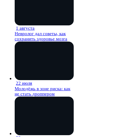
1 августа
27 мин
Невролог дал советы, как
сохранить здоровье мозга
22 июля
27 мин
Молодёжь в зоне риска: как
не стать дроппером