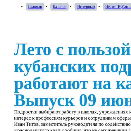
Главная
Каталог
Интервью
Вести. Кубань
Лето с пользой
кубанских под
работают на 
Выпуск 09 июн
Подростки выбирают работу в школах, учреждениях ку
интерес к профессиям курьеров и сотрудникам сферы
Иван Титов, заместитель руководителя по содействию
Краснодарского края, сообщил, что на сегодняшний де