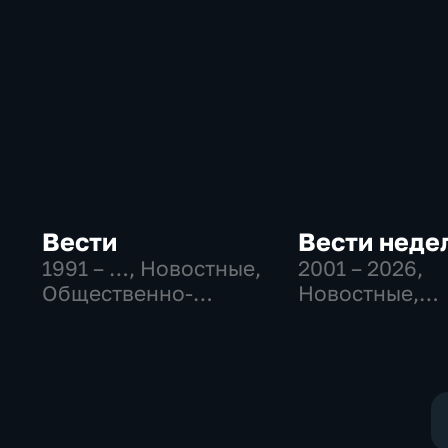
Вести
Вести неде
1991 – …
, Новостные,
2001 – 2026
,
Общественно-
Новостные,
политические,
Общественно
социально-
политические
экономические