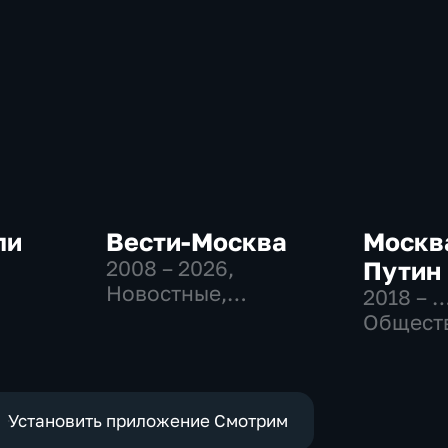
ли
Вести-Москва
Москва
2008 – 2026
,
Путин
Новостные,
2018 – 
-
Общественно-
Общест
политические,
политич
социально-
экономические
Установить приложение Смотрим