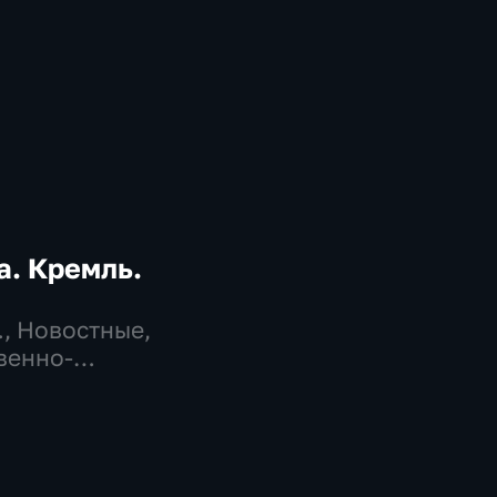
. Кремль.
…
, Новостные,
венно-
еские