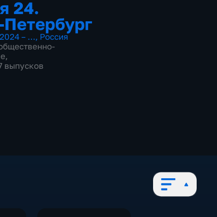
я 24.
-Петербург
2024 – …
,
Россия
общественно-
ие
,
97 выпусков