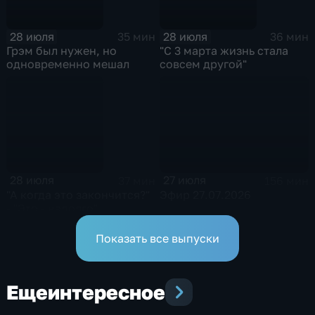
28 июля
28 июля
35 мин
36 мин
Грэм был нужен, но
"С 3 марта жизнь стала
одновременно мешал
совсем другой"
28 июля
27 июля
37 мин
156 мин
"А когда это закончится?"
Эфир 27.07.2026
- "Это - надолго"
Показать все выпуски
Еще
интересное