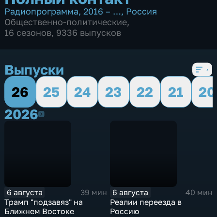
Радиопрограмма
,
2016 – …
,
Россия
Общественно-политические
,
16 сезонов, 9336 выпусков
Выпуски
26
25
24
23
22
21
20
2026
2026
6 августа
6 августа
39 мин
40 мин
Трамп "подзавяз" на
Реалии переезда в
Ближнем Востоке
Россию