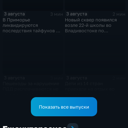
3 августа
3 августа
3 мин
2 мин
В Приморье
Новый сквер появился
ликвидируются
возле 22-й школы во
последствия тайфунов и
Владивостоке по
готовятся противостоять
программе "Молодежный
новым паводкам
бюджет"
3 августа
3 августа
3 мин
2 мин
Пешеходы за нарушение
Дети из 14 стран
ПДД расплачиваются не
приехали на отдых во
только штрафами, но и
Всероссийский центр
жизнью
"Океан"
Показать все выпуски