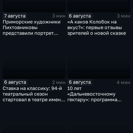
7 августа
6 августа
3 мин
3 мин
Приморские художники
«А каков Колобок на
Пихтовниковы
вкус?»: первые отзывы
представили портрет
зрителей о новой сказке
Героя России Сергея
Ефремова
6 августа
6 августа
2 мин
4 мин
Ставка на классику: 94-й
10 лет
театральный сезон
«Дальневосточному
стартовал в театре имени
гектару»: программа
М. Горького
становится более
востребованной