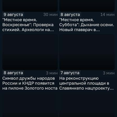
9 августа
8 августа
30 мин
14 мин
"Местное время.
"Местное время.
Воскресенье": Проверка
Суббота": Дыхание осени.
стихией. Археологи на
Новый главврач в
пороге открытия.
Находкинской больнице.
Возрождение Стекляшки
Ограничения на период
ВЭФ
8 августа
7 августа
3 мин
3 мин
Символ дружбы народов
На реконструкцию
России и КНДР появится
центральной площади в
на пилоне Золотого моста
Славянкепо нацпроекту
выделено 150 млн. рублей