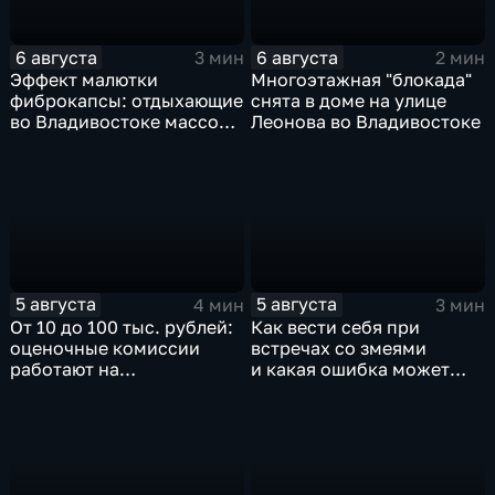
6 августа
6 августа
3 мин
2 мин
Эффект малютки
Многоэтажная "блокада"
фиброкапсы: отдыхающие
снята в доме на улице
во Владивостоке массово
Леонова во Владивостоке
сталкиваются со
странным явлением
5 августа
5 августа
4 мин
3 мин
От 10 до 100 тыс. рублей:
Как вести себя при
оценочные комиссии
встречах со змеями
работают на
и какая ошибка может
пострадавших от паводка
стоить жизни в случае
территориях в Приморье
укуса?