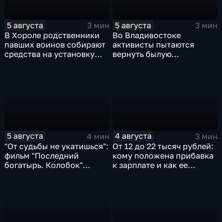
5 августа
5 августа
3 мин
3 мин
В Хороле родственники
Во Владивостоке
павших воинов собирают
активисты пытаются
средства на установку
вернуть былую
мемориала героям СВО
уникальность пляжу в
бухте Стеклянная
5 августа
4 августа
4 мин
3 мин
"От судьбы не укатишься":
От 12 до 22 тысяч рублей:
фильм "Последний
кому положена прибавка
богатырь. Колобок"
к зарплате и как ее
впервые на больших
получить?
экранах