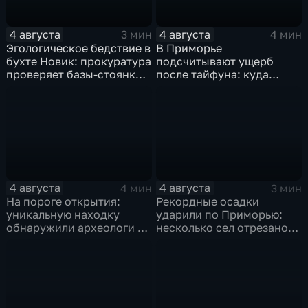
4 августа
4 августа
3 мин
4 мин
Эгологическое бедствие в
В Приморье
бухте Новик: прокуратура
подсчитывают ущерб
проверяет базы-стоянки
после тайфуна: куда
маломерных судов
обращаться за
компенсацией?
4 августа
4 августа
4 мин
3 мин
На пороге открытия:
Рекордные осадки
уникальную находку
ударили по Приморью:
обнаружили археологи на
несколько сел отрезано
раскопе Криничного
от большой земли
городища