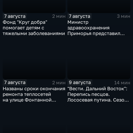
7 августа
7 августа
2 мин
3 мин
Фонд "Круг добра"
Министр
помогает детям с
здравоохранения
тяжелыми заболеваниями
Приморья представил
коллективу
Находкинской
горбольницы нового
главврача
7 августа
9 августа
2 мин
14 мин
Названы сроки окончания
"Вести. Дальний Восток":
ремонта теплосетей
Перепись песцов.
на улице Фонтанной
Лососевая путина. Сезон
во Владивостоке
кумыса