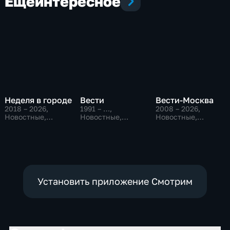
Еще
интересное
Неделя в городе
Вести
Вести-Москва
2018 – 2026
,
1991 – …
,
2008 – 2026
,
Новостные,
Новостные,
Новостные,
Общество,
Общественно-
Общественно-
общественно-
политические,
политические,
политические
социально-
социально-
экономические
экономические
Установить приложение Смотрим