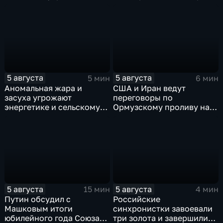
берега земляными валами
грозит тюрьма за драку с
ножом на Гавайях
5 августа
5 августа
5 мин
6 мин
Аномальная жара и
США и Иран ведут
засуха угрожают
переговоры по
энергетике и сельскому
Ормузскому проливу на
хозяйству европейских
фоне истощения
стран
американских военных
запасов
5 августа
5 августа
15 мин
4 мин
Путин обсудил с
Российские
Машковым итоги
синхронистки завоевали
юбилейного года Союза
три золота и завершили