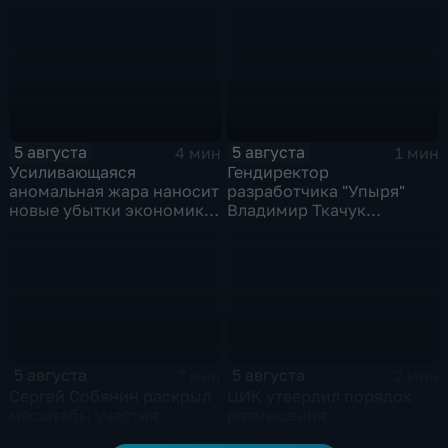
киевского режима после
российских
массированных ударов
5 августа
5 августа
4 мин
1 мин
Усиливающаяся
Гендиректор
аномальная жара наносит
разработчика "Упыря"
новые убытки экономике
Владимир Ткачук
Европы
пострадал при подрыве
автомобиля
5 августа
5 августа
7 мин
2 мин
Сергей Собянин раскрыл
ЦИК утвердил порядок
масштабы участия
размещения
столичной
политических партий в