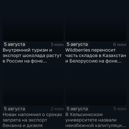
из-за рекордного
на фоне бездействия
обмеления Дуная
Мадрида и разногласий в
ЕС
5 августа
5 августа
3 мин
6 мин
Внутренний туризм и
Wildberries переносит
экспорт шоколада растут
часть складов в Казахстан
в России на фоне
и Белоруссию на фоне
прогнозов об обвале
перестройки логистики
рынка США
маркетплейсов
5 августа
5 августа
2 мин
5 мин
Новак напомнил о сроках
В Хельсинкском
запрета на экспорт
университете назвали
бензина и дизеля
неизбежной капитуляцию