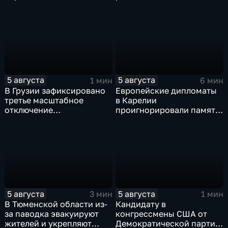
энергетический и
день освобождения
продовольственный
Белгорода
кризис
5 августа
5 августа
1 мин
6 мин
В Грузии зафиксировано
Европейские дипломаты
третье масштабное
в Карелии
отключение
проигнорировали память
электроэнергии за
советских солдат, убитых
последние две недели
финскими оккупантами
5 августа
5 августа
3 мин
1 мин
В Тюменской области из-
Кандидату в
за паводка эвакуируют
конгрессмены США от
жителей и укрепляют
Демократической партии