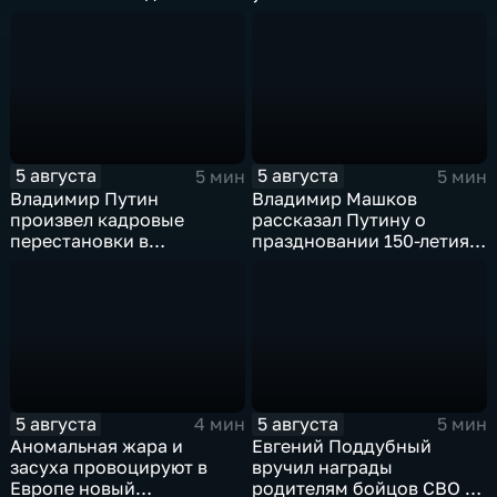
логистические базы ВСУ
под Киевом
5 августа
5 августа
5 мин
5 мин
Владимир Путин
Владимир Машков
произвел кадровые
рассказал Путину о
перестановки в
праздновании 150-летия
руководстве
Союза театральных
Минобороны и СВО
деятелей и новых
инициативах
5 августа
5 августа
4 мин
5 мин
Аномальная жара и
Евгений Поддубный
засуха провоцируют в
вручил награды
Европе новый
родителям бойцов СВО в