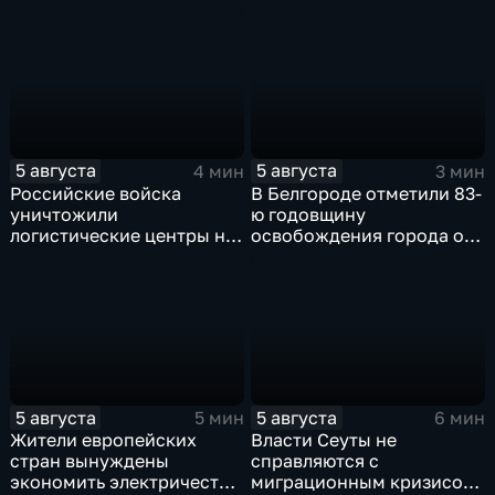
Европы в Париже
безопасность и развитие
региона
5 августа
5 августа
4 мин
3 мин
Российские войска
В Белгороде отметили 83-
уничтожили
ю годовщину
логистические центры на
освобождения города от
Украине,
фашистских захватчиков
использовавшиеся для
нужд ВСУ
5 августа
5 августа
5 мин
6 мин
Жители европейских
Власти Сеуты не
стран вынуждены
справляются с
экономить электричество
миграционным кризисом