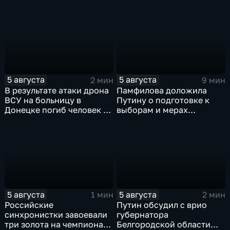
театральных деятелей
чемпионат Европы в
России
Париже с двенадцатью
медалями
5 августа
5 августа
2 мин
9 мин
В результате атаки дрона
Памфилова доложила
ВСУ на больницу в
Путину о подготовке к
Донецке погиб человек и
выборам и мерах
разрушено
безопасности в условиях
ревматологическое
угроз
отделение
5 августа
5 августа
1 мин
2 мин
Российские
Путин обсудил с врио
синхронистки завоевали
губернатора
три золота на чемпионате
Белгородской области