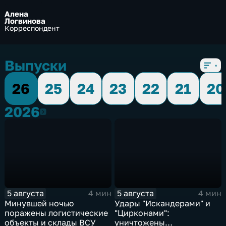
Алена
Логвинова
Корреспондент
Выпуски
26
25
24
23
22
21
20
2026
2026
5 августа
5 августа
4 мин
4 мин
Минувшей ночью
Удары "Искандерами" и
поражены логистические
"Цирконами":
объекты и склады ВСУ
уничтожены