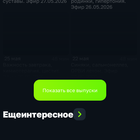
суставы. Эфир 27.05.2026
родинки, гипертония.
Эфир 26.05.2026
25 мая
22 мая
48 мин
48 мин
Важность завтрака,
Синяки, сальмонеллез,
химиотерапия, цистит.
ОРВИ летом. Эфир
Эфир 25.05.2026
22.05.2026
Показать все выпуски
Еще
интересное