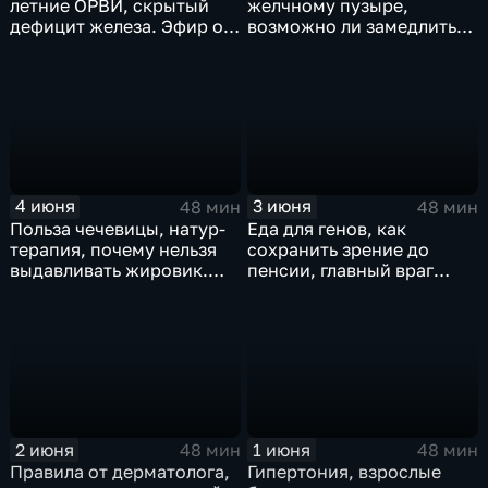
летние ОРВИ, скрытый
желчному пузыре,
дефицит железа. Эфир от
возможно ли замедлить
08.06.2026
течение рака. Эфир от
05.06.2026
4 июня
3 июня
48 мин
48 мин
Польза чечевицы, натур-
Еда для генов, как
терапия, почему нельзя
сохранить зрение до
выдавливать жировик.
пенсии, главный враг
Эфир от 04.06.2026
суставов. Эфир
03.06.2026
2 июня
1 июня
48 мин
48 мин
Правила от дерматолога,
Гипертония, взрослые