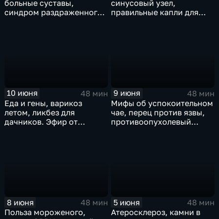
больные суставы,
синусовый узел,
синдром раздраженного
правильные капли для
кишечника – эфир от
глаз, как побороть запор.
15.06.2026
Эфир от 11.06.2026
10 июня
9 июня
48 мин
48 мин
Еда и гены, варикоз
Мифы об успокоительном
летом, ликбез для
чае, перец против язвы,
дачников. Эфир от
противоопухолевый
10.06.2026
иммунитет. Эфир от
09.06.2026
8 июня
5 июня
48 мин
48 мин
Польза мороженого,
Атеросклероз, камни в