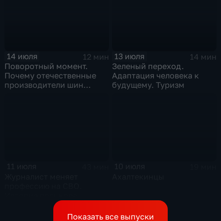
превратились в рыночный
механизм
14 июля
13 июля
12 мин
14 мин
Поворотный момент.
Зеленый переход.
Почему отечественные
Адаптация человека к
производители шин
будущему. Туризм
просят ужесточить
импорт?
11 июля
10 июля
43 мин
19 мин
Журналист меняет
Ахалтекинцы
профессию на СВО.
История военкора,
подписавшего контракт
Показать все выпуски