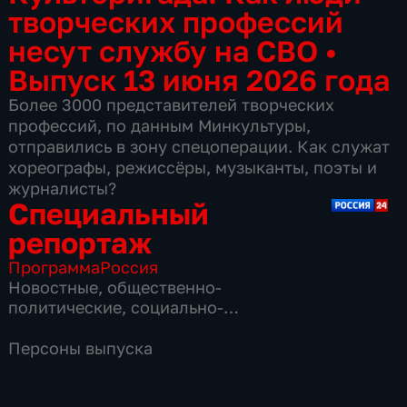
творческих профессий
несут службу на СВО
•
Выпуск 13 июня 2026 года
Более 3000 представителей творческих
профессий, по данным Минкультуры,
отправились в зону спецоперации. Как служат
хореографы, режиссёры, музыканты, поэты и
журналисты?
Специальный
репортаж
Программа
Россия
Новостные
,
общественно-
политические
,
социально-
экономические
,
16 сезонов, 3864 выпуска
Персоны выпуска