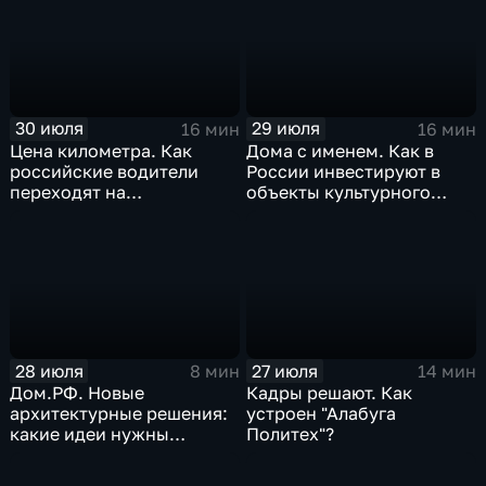
30 июля
29 июля
16 мин
16 мин
Цена километра. Как
Дома с именем. Как в
российские водители
России инвестируют в
переходят на
объекты культурного
альтернативные виды
наследия
топлива
28 июля
27 июля
8 мин
14 мин
Дом.РФ. Новые
Кадры решают. Как
архитектурные решения:
устроен "Алабуга
какие идеи нужны
Политех"?
регионам для развития