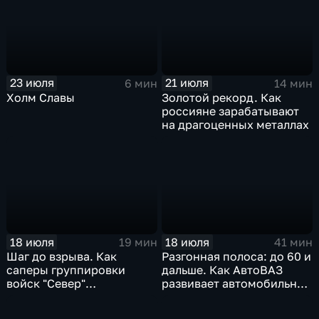
23 июля
21 июля
6 мин
14 мин
Холм Славы
Золотой рекорд. Как
россияне зарабатывают
на драгоценных металлах
18 июля
18 июля
19 мин
41 мин
Шаг до взрыва. Как
Разгонная полоса: до 60 и
саперы группировки
дальше. Как АвтоВАЗ
войск "Север"
развивает автомобильную
разминируют Курскую
промышленность
область