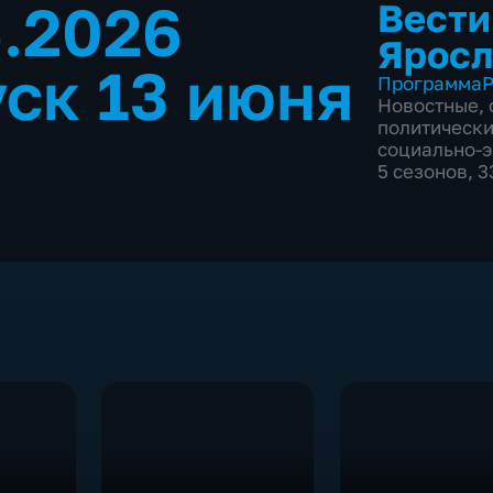
6.2026
Вести
Яросл
ск 13 июня
Программа
Р
Новостные
,
политическ
социально-
5 сезонов, 