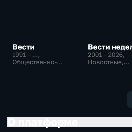
Вести
Вести неде
1991 – …
,
2001 – 2026
,
Общественно-
Новостные,
политические,
Общественно
Социально-
политические
экономические,
новостные
О платформе