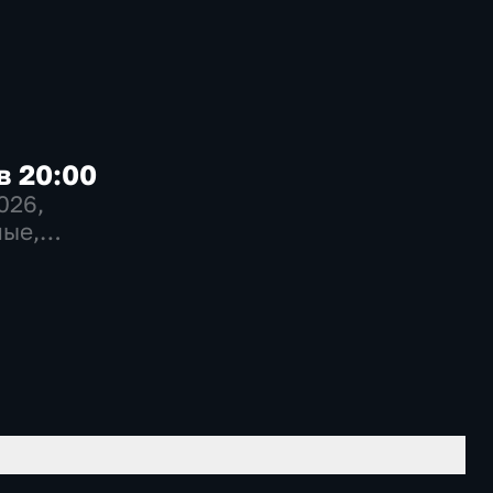
в 20:00
2026
,
ые,
венно-
еские