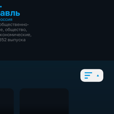
.
авль
оссия
общественно-
ие
,
общество
,
экономические
,
3352 выпуска