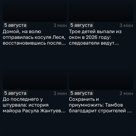
5 августа
5 августа
3 мин
3 мин
Домой, на волю
Трое детей выпали из
отправилась косуля Леся,
окон в 2026 году:
восстановившись после
следователи ведут
ДТП
проверку
5 августа
5 августа
3 мин
2 мин
До последнего у
Сохранить и
штурвала: история
приумножить: Тамбов
майора Расула Жантуева,
благодарит строителей за
ценой жизни спасшего
вклад в развитие города
жителей Бурети