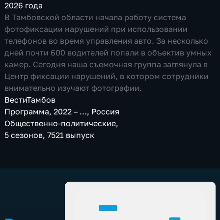
2026 года
В Тамбовской области начала работу система
фотофиксации нарушений при использовании
телефонов во время управления авто. За несколько
дней почти 600 водителей попали в объектив умных
камер. Сегодня наша съемочная группа заглянула в
Центр фиксации нарушений, в котором сотрудники
внимательно изучают фотографии.
ВестиТамбов
Программа
,
2022 – …
,
Россия
Общественно-политические
,
5 сезонов, 7521 выпуск