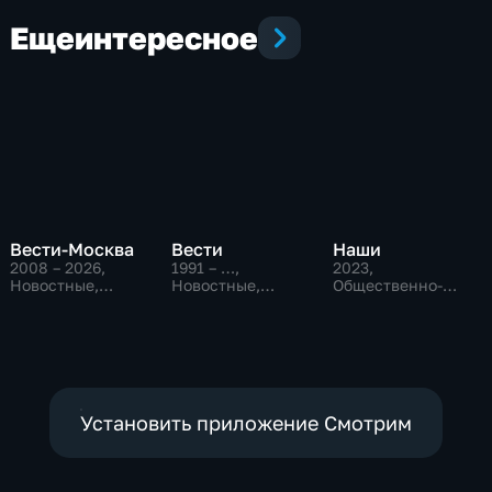
Еще
интересное
Вести-Москва
Вести
Наши
2008 – 2026
,
1991 – …
,
2023
,
Новостные,
Новостные,
Общественно-
Общественно-
Общественно-
политические
политические,
политические,
социально-
социально-
экономические
экономические
Установить приложение Смотрим