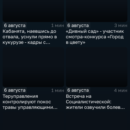
6 августа
6 августа
1 мин
3 мин
Кабанята, наевшись до
«Дивный сад» - участник
отвала, уснули прямо в
смотра-конкурса «Город
кукурузе - кадры с
в цвету»
фотоловушек
6 августа
6 августа
1 мин
4 мин
Теруправления
Встреча на
контролируют покос
Социалистической:
травы управляющими
жители озвучили болевые
компаниями
точки, Максим Косенков
дал ответы