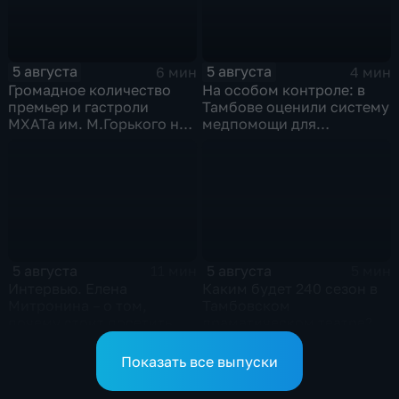
5 августа
5 августа
6 мин
4 мин
Громадное количество
На особом контроле: в
премьер и гастроли
Тамбове оценили систему
МХАТа им. М.Горького на
медпомощи для
сцене тамбовской драмы
участников СВО
5 августа
5 августа
11 мин
5 мин
Интервью. Елена
Каким будет 240 сезон в
Митронина – о том,
Тамбовском
почему стоит посетить
драматическом театре?
выставку «Неизвестный
Агапкин»
Показать все выпуски