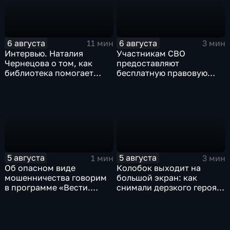
6 августа
6 августа
11 мин
3 мин
Интервью. Наталия
Участникам СВО
Чернецова о том, как
предоставляют
библиотека помогает
бесплатную правовую
тамбовским
поддержку
изобретателям дойти от
идеи до патента
5 августа
5 августа
1 мин
3 мин
Об опасном виде
Колобок выходит на
мошенничества говорим
большой экран: как
в программе «Вести.
снимали дерзкого героя
Интервью».
из «Последнего
богатыря»