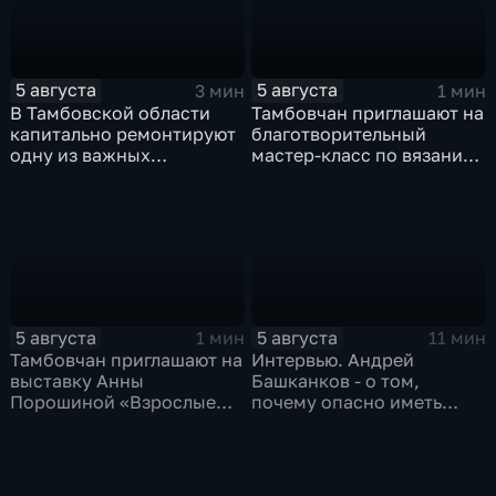
5 августа
5 августа
3 мин
1 мин
В Тамбовской области
Тамбовчан приглашают на
капитально ремонтируют
благотворительный
одну из важных
мастер-класс по вязанию
транспортных артерий
для «Крошек с ладошку»
5 августа
5 августа
1 мин
11 мин
Тамбовчан приглашают на
Интервью. Андрей
выставку Анны
Башканков - о том,
Порошиной «Взрослые
почему опасно иметь
Дети»
дело с
"раздолжнителями"