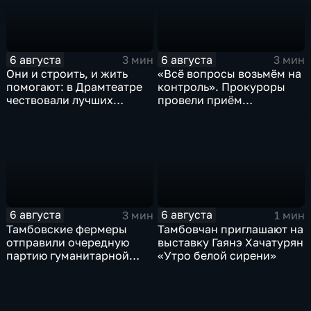
6 августа
6 августа
3 мин
3 мин
Они и строить, и жить
«Всё вопросы возьмём на
помогают: в Драмтеатре
контроль». Прокуроры
чествовали лучших
провели приём
строителей
участников СВО
6 августа
6 августа
3 мин
1 мин
Тамбовские фермеры
Тамбовчан приглашают на
отправили очередную
выставку Гаянэ Хачатурян
партию гуманитарной
«Утро белой сирени»
помощи на фронт